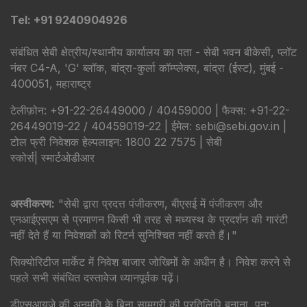
Tel: +91 9240904926
संबंधित सेबी क्षेत्रीय/स्थानीय कार्यालय का पता - सेबी भवन बीकेसी, प्लॉट
नंबर C4-A, 'G' ब्लॉक, बांद्रा-कुर्ला कॉम्प्लेक्स, बांद्रा (ईस्ट), मुंबई -
400051, महाराष्ट्र
टेलीफ़ोन: +91-22-26449000 / 40459000 | फैक्स: +91-22-
26449019-22 / 40459019-22 | ईमेल: sebi@sebi.gov.in |
टोल फ्री निवेशक हेल्पलाइन: 1800 22 7575 |
सेबी
स्कोर्स
|
स्मार्टओडीआर
अस्वीकरण:
"सेबी द्वारा प्रदत्त पंजीकरण, बीएसई में पंजीकरण और
एनआईएसएम से प्रमाणन किसी भी तरह से मध्यस्थ के प्रदर्शन की गारंटी
नहीं देते हैं या निवेशकों को रिटर्न सुनिश्चित नहीं करते हैं।"
सिक्योरिटीज मार्केट में निवेश बाजार जोखिमों के अधीन है। निवेश करने से
पहले सभी संबंधित दस्तावेज ध्यानपूर्वक पढ़ें।
डीएसआयजे की अनुमति के बिना सामग्री की प्रतिलिपि बनाना, पुन: