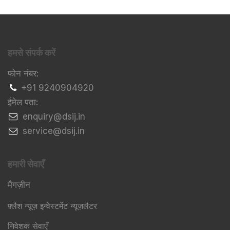
हमसे संपर्क करें
फोन नंबर:
+91 9240904920
ईमेल पता:
​enquiry@dsij.in
​service@dsij.in
हमारी सेवाएँ
मैगज़ीन
फ़्लैश न्यूज़ इन्वेस्टमेंट न्यूज़लैटर
निवेशक सेवाएँ