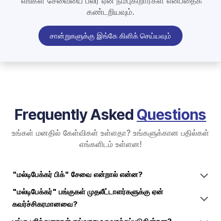
எங்கள் சேவையை பலர் ஏன் நம்புகிறார்கள் என்பதைக்
கண்டறியவும்.
சான்றுகளுக்கு இங்கே கிளிக் செய்யவும்
Frequently Asked
Questions
உங்கள் மனதில் கேள்விகள் உள்ளதா? உங்களுக்கான பதில்கள்
எங்களிடம் உள்ளன!
"மல்டிபேக்கர் பிக்" சேவை என்றால் என்ன?
"மல்டிபேக்கர்" பங்குகள் முதலீட்டாளர்களுக்கு ஏன்
கவர்ச்சிகரமானவை?