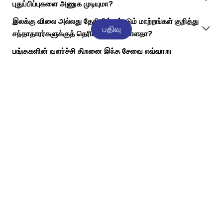
புதுப்பிப்புகளை அணுக முடியுமா?
இலக்கு விலை அல்லது தேதியில் ஏற்படும் மாற்றங்கள் குறித்து
பதிவு
சந்தாதாரர்களுக்குத் தெரிவிக்கப்பட்டுள்ளதா?
பங்குகளின் வளர்ச்சி திறனை இந்த சேவை எவ்வாறு
மதிப்பிடுகிறது?
இந்த சேவை குறுகிய கால வர்த்தகர்களுக்கு ஏற்றதா?
ஒரு கேள்வி இருக்கிறதா? ​
அடிக்கடி கேட்கப்படும்