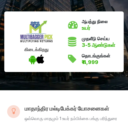
ஆபத்து நிலை
உயர்
முதலீடு செய்ய
3-5 ஆண்டுகள்
கிடைக்கிறது
தொடங்குங்கள்
₹ 4,999
மாதாந்திர மல்டிபேக்கர் யோசனைகள்
ஒவ்வொரு மாதமும் 1 உயர் நம்பிக்கை பங்கு பரிந்துரை