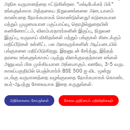
அதிக வருமானத்தை ஈட்டுகின்றன. "மல்டிபேக்கர் பிக்"
உங்களுக்காக அத்தகைய நிறுவனங்களை அடையாளம்
காண்பதை நோக்கமாகக் கொண்டுள்ளது! கடுமையான
மற்றும் முழுமையான பகுப்பாய்வு, தொழில்துறையின்
கண்ணோட்டம், விளம்பரதாரர்களின் இருப்பு, நிறுவன
இருப்பு, வருவாய் விகிதங்கள் மற்றும் பங்குகள் கிடைக்கும்
மதிப்பீடுகள் உள்ளிட்ட பல அளவுருக்களின் அடிப்படையில்
பங்குகளை மதிப்பிடுகிறது. இதனுடன் சேர்த்து, இந்தத்
தரவை உங்களுக்காகப் படித்து விளக்குவதற்கான எங்கள்
அனுபவம் மிக முக்கியமான அங்கமாகும். எனவே, 3-5 வருட
காலப்பகுதியில் பெஞ்ச்மார்க் BSE 500 ஐ விட மூன்று
மடங்கு வருமானத்தை வழங்குவதை நோக்கமாகக் கொண்ட
உயர்-ஆபத்து சேவையாக இதை கருதுங்கள்.
அறிக்கையை கோருங்கள்
சேவை குறிப்பைப் பதிவிறக்கவும்