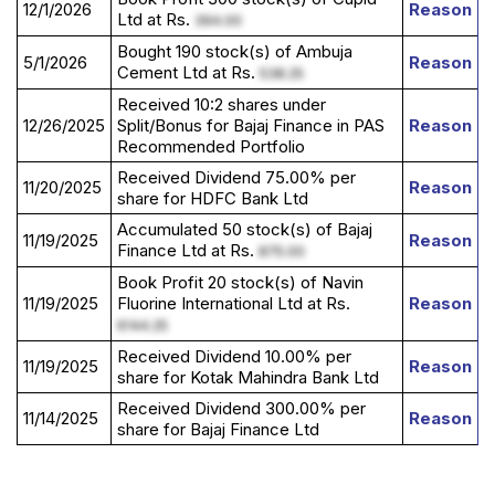
12/1/2026
Reason
Ltd at Rs.
394.00
Bought 190 stock(s) of Ambuja
5/1/2026
Reason
Cement Ltd at Rs.
538.25
Received 10:2 shares under
12/26/2025
Split/Bonus for Bajaj Finance in PAS
Reason
Recommended Portfolio
Received Dividend 75.00% per
11/20/2025
Reason
share for HDFC Bank Ltd
Accumulated 50 stock(s) of Bajaj
11/19/2025
Reason
Finance Ltd at Rs.
875.00
Book Profit 20 stock(s) of Navin
11/19/2025
Fluorine International Ltd at Rs.
Reason
6144.25
Received Dividend 10.00% per
11/19/2025
Reason
share for Kotak Mahindra Bank Ltd
Received Dividend 300.00% per
11/14/2025
Reason
share for Bajaj Finance Ltd