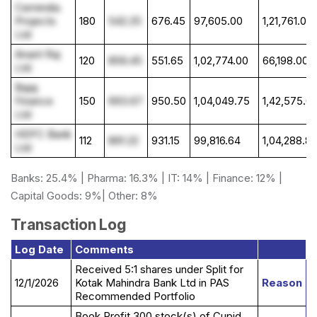
Cemindia
Projects
180
542.25
676.45
97,605.00
1,21,761.00
Ltd
Anant Raj
120
856.45
551.65
1,02,774.00
66,198.00
Ltd
Bajaj
Finance
150
693.67
950.50
1,04,049.75
1,42,575.0
Ltd
HDFC Bank
112
891.22
931.15
99,816.64
1,04,288.8
Ltd
Banks: 25.4% | Pharma: 16.3% | IT: 14% | Finance: 12% |
Capital Goods: 9%| Other: 8%
Transaction Log
Log Date
Comments
Received 5:1 shares under Split for
12/1/2026
Kotak Mahindra Bank Ltd in PAS
Reason
Recommended Portfolio
Book Profit 300 stock(s) of Cupid