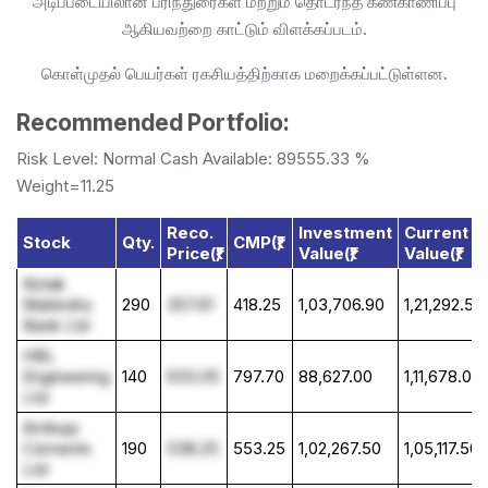
அடிப்படையிலான பரிந்துரைகள் மற்றும் தொடர்ந்த கண்காணிப்பு
ஆகியவற்றை காட்டும் விளக்கப்படம்.
கொள்முதல் பெயர்கள் ரகசியத்திற்காக மறைக்கப்பட்டுள்ளன.
Recommended Portfolio:
Risk Level: Normal Cash Available: 89555.33 %
Weight=11.25
Reco.
Investment
Current
Stock
Qty.
CMP(₹)
Price(₹)
Value(₹)
Value(₹)
Kotak
Mahindra
290
357.61
418.25
1,03,706.90
1,21,292.50
Bank Ltd
HBL
Engineering
140
633.05
797.70
88,627.00
1,11,678.00
Ltd
Ambuja
Cements
190
538.25
553.25
1,02,267.50
1,05,117.50
Ltd