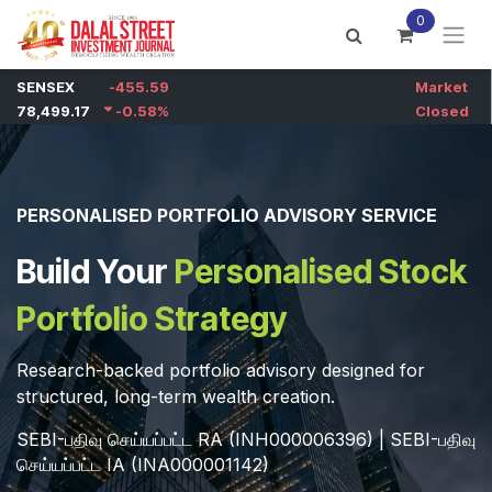
Skip to Content
0
PERSONALISED PORTFOLIO ADVISORY SERVICE
Build Your
Personalised Stock
Portfolio Strategy
Research-backed portfolio advisory designed for
structured, long-term wealth creation.​
SEBI-பதிவு செய்யப்பட்ட RA (INH000006396) | SEBI-பதிவு
செய்யப்பட்ட IA (INA000001142)