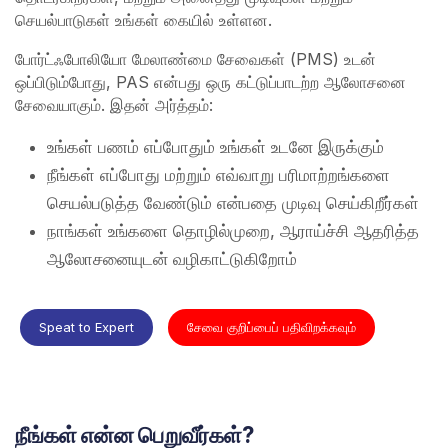
செயல்பாடுகள் உங்கள் கையில் உள்ளன.
போர்ட்ஃபோலியோ மேலாண்மை சேவைகள் (PMS) உடன்
ஒப்பிடும்போது, PAS என்பது ஒரு கட்டுப்பாடற்ற ஆலோசனை
சேவையாகும். இதன் அர்த்தம்:
உங்கள் பணம் எப்போதும் உங்கள் உடனே இருக்கும்
நீங்கள் எப்போது மற்றும் எவ்வாறு பரிமாற்றங்களை
செயல்படுத்த வேண்டும் என்பதை முடிவு செய்கிறீர்கள்
நாங்கள் உங்களை தொழில்முறை, ஆராய்ச்சி ஆதரித்த
ஆலோசனையுடன் வழிகாட்டுகிறோம்
Speat to Expert
சேவை குறிப்பைப் பதிவிறக்கவும்
நீங்கள் என்ன பெறுவீர்கள்?