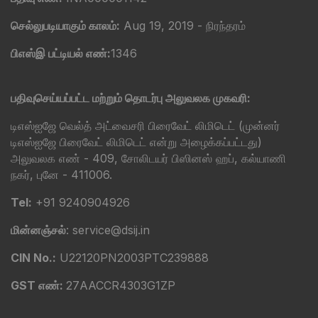
செல்லுபடியாகும் காலம்:
Aug 19, 2019 - நிரந்தரம்
பிஎஸ்இ பட்டியல் எண்:
1346
பதிவுசெய்யப்பட்ட மற்றும் தொடர்பு அலுவலக முகவரி:
டிஎஸ்ஐஜே வெல்த் அட்வைசரி பிரைவேட் லிமிடெட் (முன்னர்
டிஎஸ்ஐஜே பிரைவேட் லிமிடெட் என்று அழைக்கப்பட்டது)
அலுவலக எண் - 409, சோலிடயர் பிஸினஸ் ஹப், கல்யாணி
நகர், புனே - 411006.
Tel:
+91 9240904926
மின்னஞ்சல்
: service@dsij.in
CIN No.:
U22120PN2003PTC239888
GST எண்:
27AACCR4303G1ZP