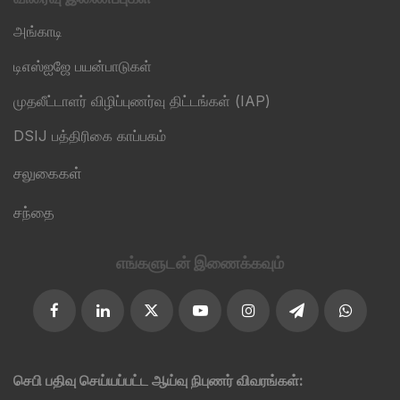
அங்காடி
டிஎஸ்ஐஜே பயன்பாடுகள்
முதலீட்டாளர் விழிப்புணர்வு திட்டங்கள் (IAP)
DSIJ பத்திரிகை காப்பகம்
சலுகைகள்
சந்தை
எங்களுடன் இணைக்கவும்
செபி பதிவு செய்யப்பட்ட ஆய்வு நிபுணர் விவரங்கள்: