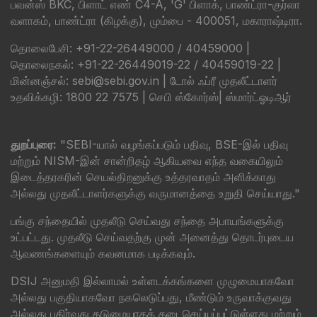
பவன்ஸ் BKC, பிளாட் எண் C4-A, 'G' பிளாக், பாண்ட்ரா-குர்லா
வளாகம், பாண்ட்ரா (கிழக்கு), மும்பை - 400051, மகாராஷ்டிரா.
தொலைபேசி: +91-22-26449000 / 40459000 |
தொலைநகல்: +91-22-26449019-22 / 40459019-22 |
மின்னஞ்சல்: sebi@sebi.gov.in | டோல் ஃப்ரீ முதலீட்டாளர்
உதவிக்கழி: 1800 22 7575 |
செபி ஸ்கோர்ஸ்
|
ஸ்மார்ட்ஓடிஆர்
துறப்புரை:
"SEBI-யால் வழங்கப்படும் பதிவு, BSE-இல் பதிவு
மற்றும் NISM-இன் சான்றிதழ் ஆகியவை எந்த வகையிலும்
இடைத்தரகரின் செயல்திறனுக்கு உத்தரவாதம் அளிக்காது
அல்லது முதலீட்டாளர்களுக்கு வருமானத்தை உறுதி செய்யாது."
பங்கு சந்தையில் முதலீடு செய்வது சந்தை அபாயங்களுக்கு
உட்பட்டது. முதலீடு செய்வதற்கு முன் அனைத்து தொடர்புடைய
ஆவணங்களையும் கவனமாக படிக்கவும்.
DSIJ அனுமதி இல்லாமல் உள்ளடக்கங்களை முழுமையாகவோ
அல்லது பகுதியாகவோ நகலெடுப்பது, மீண்டும் உருவாக்குவது
அல்லது பகிர்வது கடுமையாகத் தடைசெய்யப்பட்டுள்ளது மற்றும்