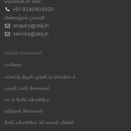
தொலைபேசி எண்:
+91 9240904920
மின்னஞ்சல் முகவரி:
​enquiry@dsij.in
​service@dsij.in
எங்கள் சேவைகள்
மாசிகை
ஃபிளாஷ் நியூஸ் முதலீட்டு செய்திமடல்
முதலீட்டாளர் சேவைகள்
மாடல் போர்ட்ஃபோலியோ
வர்த்தகர் சேவைகள்
போர்ட்ஃபோலியோ அட்வைசரி சர்விஸ்