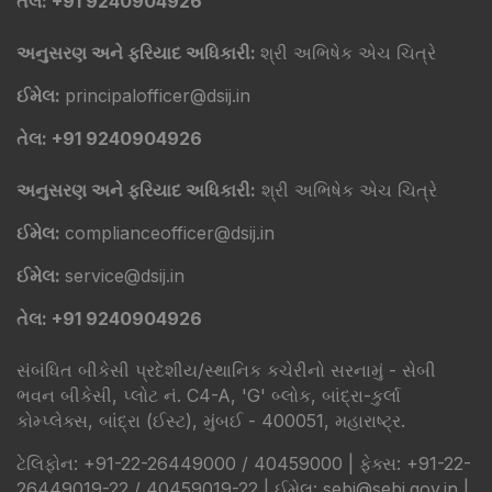
તેલ: +91 9240904926
અનુસરણ અને ફરિયાદ અધિકારી:
શ્રી અભિષેક એચ ચિત્રે
ઈમેલ:
principalofficer@dsij.in
તેલ: +91 9240904926
અનુસરણ અને ફરિયાદ અધિકારી:
શ્રી અભિષેક એચ ચિત્રે
ઈમેલ:
complianceofficer@dsij.in
ઈમેલ:
service@dsij.in
તેલ: +91 9240904926
સંબંધિત બીકેસી પ્રદેશીય/સ્થાનિક કચેરીનો સરનામું - સેબી
ભવન બીકેસી, પ્લોટ નં. C4-A, 'G' બ્લોક, બાંદ્રા-કુર્લા
કોમ્પ્લેક્સ, બાંદ્રા (ઈસ્ટ), મુંબઈ - 400051, મહારાષ્ટ્ર.
ટેલિફોન: +91-22-26449000 / 40459000 | ફેક્સ: +91-22-
26449019-22 / 40459019-22 | ઈમેલ: sebi@sebi.gov.in |