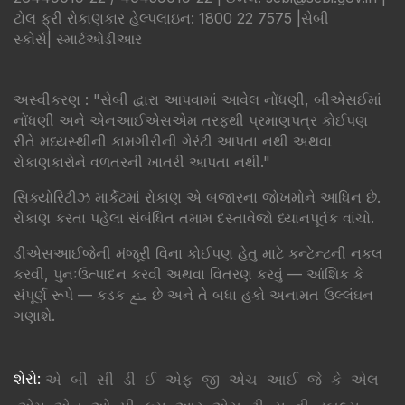
ટોલ ફ્રી રોકાણકાર હેલ્પલાઇન: 1800 22 7575 |
સેબી
સ્કોર્સ
|
સ્માર્ટઓડીઆર
​અસ્વીકરણ : "સેબી દ્વારા આપવામાં આવેલ નોંધણી, બીએસઈમાં
નોંધણી અને એનઆઈએસએમ તરફથી પ્રમાણપત્ર કોઈપણ
રીતે મધ્યસ્થીની કામગીરીની ગેરંટી આપતા નથી અથવા
રોકાણકારોને વળતરની ખાતરી આપતા નથી."
સિક્યોરિટીઝ માર્કેટમાં રોકાણ એ બજારના જોખમોને આધિન છે.
રોકાણ કરતા પહેલા સંબંધિત તમામ દસ્તાવેજો ધ્યાનપૂર્વક વાંચો.
ડીએસઆઈજેની મંજૂરી વિના કોઈપણ હેતુ માટે કન્ટેન્ટની નકલ
કરવી, પુનઃઉત્પાદન કરવી અથવા વિતરણ કરવું — આંશિક કે
સંપૂર્ણ રૂપે — કડક منع છે અને તે બધા હકો અનામત ઉલ્લંઘન
ગણાશે.
શેરો:
એ
બી
સી
ડી
ઈ
એફ
જી
એચ
આઈ
જે
કે
એલ