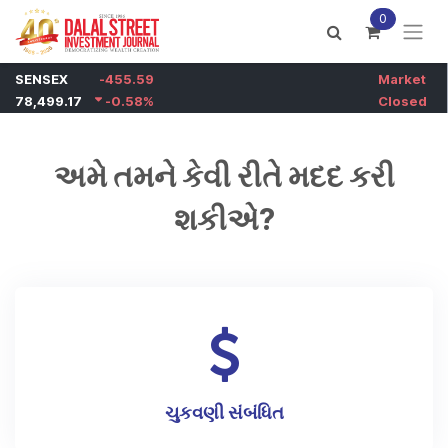
Skip to Content
0
અમે તમને કેવી રીતે મદદ કરી
શકીએ?
ચુકવણી સંબંધિત