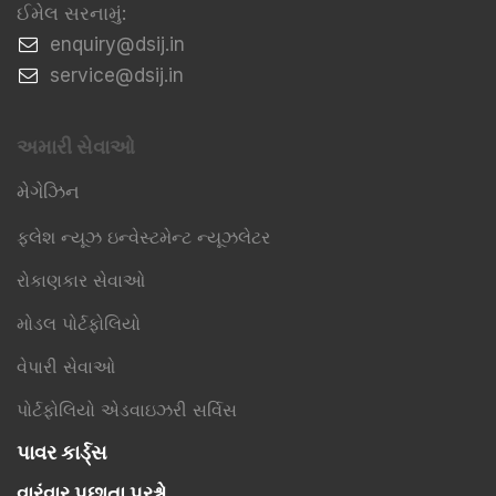
ઈમેલ સરનામું:
​enquiry@dsij.in
​service@dsij.in
અમારી સેવાઓ
મેગેઝિન
ફ્લેશ ન્યૂઝ ઇન્વેસ્ટમેન્ટ ન્યૂઝલેટર
રોકાણકાર સેવાઓ
મોડલ પોર્ટફોલિયો
વેપારી સેવાઓ
પોર્ટફોલિયો એડવાઇઝરી સર્વિસ
પાવર કાર્ડ્સ
વારંવાર પૂછાતા પ્રશ્નો