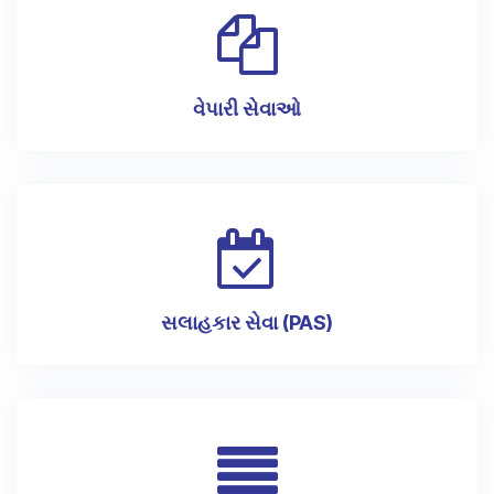
વેપારી સેવાઓ
સલાહકાર સેવા (PAS)