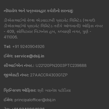
નોંધાયેલ અને પત્રવ્યવહાર કચેરીનો સરનામું:
ડીએસઆઈજે વેલ્થ એડવાઇઝરી પ્રાઇવેટ લિમિટેડ (અગાઉ
ડીએસઆઈજે પ્રાઇવેટ લિમિટેડ તરીકે ઓળખાતી) ઓફિસ નંબર
- 409, સોલિટાયર બિઝનેસ હબ, કલ્યાણી નગર, પુણે -
411006.
Tel:
+91 9240904926
ઈમેલ: service@dsij.in
સીઆઈએન નંબર.:
U22120PN2003PTC239888
જીએસટી નંબર:
27AACCR4303G1ZP
પ્રિન્સિપલ ઓફિસર:
શ્રી ગ્યાનેશ પટોડિયા
ઈમેલ:
principalofficer@dsij.in