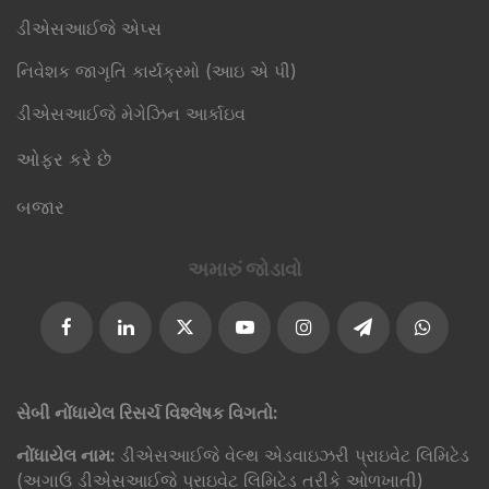
ડીએસઆઈજે એપ્સ
નિવેશક જાગૃતિ કાર્યક્રમો (આઇ એ પી)
ડીએસઆઈજે મેગેઝિન આર્કાઇવ
ઓફર કરે છે
બજાર
અમારું જોડાવો​
સેબી નોંધાયેલ રિસર્ચ વિશ્લેષક વિગતો:
નોંધાયેલ નામ:
ડીએસઆઈજે વેલ્થ એડવાઇઝરી પ્રાઇવેટ લિમિટેડ
(અગાઉ ડીએસઆઈજે પ્રાઇવેટ લિમિટેડ તરીકે ઓળખાતી)