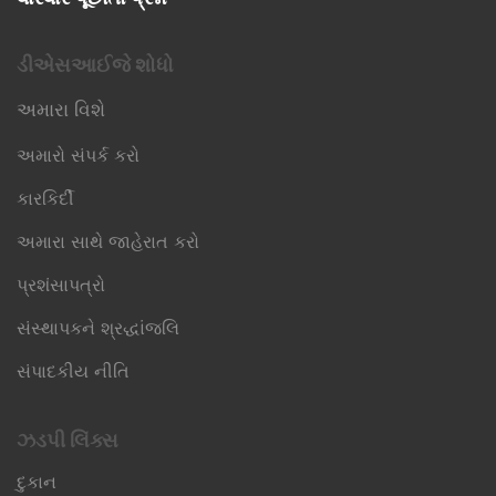
ડીએસઆઈજે શોધો
અમારા વિશે
અમારો સંપર્ક કરો
કારકિર્દી
અમારા સાથે જાહેરાત કરો
પ્રશંસાપત્રો
સંસ્થાપકને શ્રદ્ધાંજલિ
સંપાદકીય નીતિ
ઝડપી લિંક્સ​
દુકાન