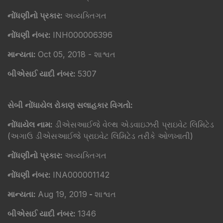
નોંધણીનો પ્રકાર:
અવ્યક્તિગત
નોંધણી નંબર:
INH000006396
માન્યતા:
Oct 05, 2018 - શાશ્વત
બીએસઈ યાદી નંબર:
5307
સેબી નોંધાયેલ રોકાણ સલાહકાર વિગતો:
નોંધાયેલ નામ:
ડીએસઆઈજે વેલ્થ એડવાઇઝરી પ્રાઇવેટ લિમિટેડ
(અગાઉ ડીએસઆઈજે પ્રાઇવેટ લિમિટેડ તરીકે ઓળખાતી)
નોંધણીનો પ્રકાર:
અવ્યક્તિગત
નોંધણી નંબર:
INA000001142
માન્યતા:
Aug 19, 2019
-
શાશ્વત
બીએસઈ યાદી નંબર:
1346