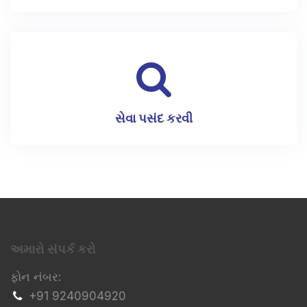
સેવા પસંદ કરવી
અમારો સંપર્ક કરો
ફોન નંબર:
+91 9240904920