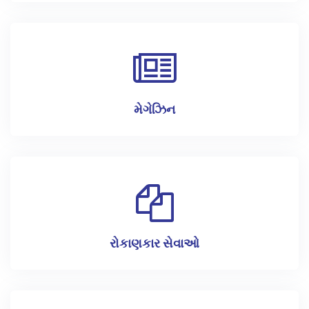
મેગેઝિન
રોકાણકાર સેવાઓ