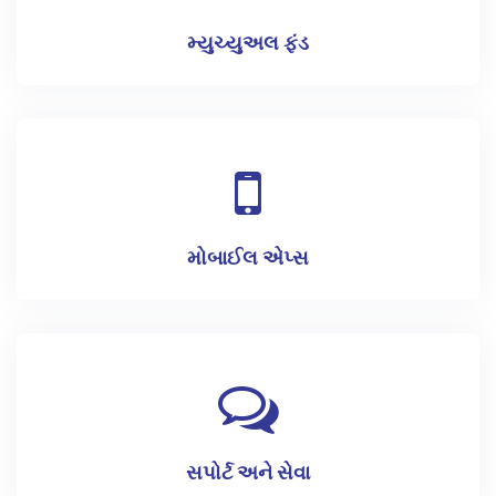
મ્યુચ્યુઅલ ફંડ
મોબાઈલ એપ્સ
સપોર્ટ અને સેવા