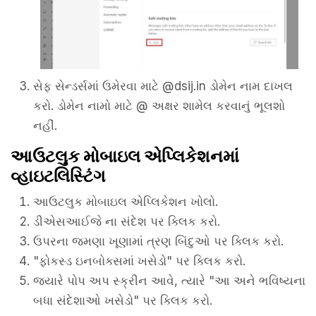
સેફ સેન્ડર્સમાં ઉમેરવા માટે @dsij.in ડોમેન નામ દાખલ
કરો. ડોમેન નામો માટે @ અક્ષર શામેલ કરવાનું ભૂલશો
નહીં.
આઉટલુક મોબાઇલ એપ્લિકેશનમાં
વ્હાઇટલિસ્ટિંગ
આઉટલુક મોબાઇલ એપ્લિકેશન ખોલો.
ડીએસઆઈજે ના સંદેશ પર ક્લિક કરો.
ઉપરના જમણા ખૂણામાં ત્રણ બિંદુઓ પર ક્લિક કરો.
"ફોકસ્ડ ઇનબોક્સમાં ખસેડો" પર ક્લિક કરો.
જ્યારે પોપ અપ સ્ક્રીન આવે, ત્યારે "આ અને ભવિષ્યના
બધા સંદેશાઓ ખસેડો" પર ક્લિક કરો.