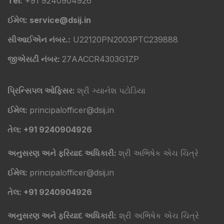
Tel:
+91 9240904926
ઈમેલ: service@dsij.in
સીઆઈએન નંબર.:
U22120PN2003PTC239888
જીએસટી નંબર:
27AACCR4303G1ZP
પ્રિન્સિપલ ઓફિસર:
શ્રી ગ્યાનેશ પટોડિયા
ઈમેલ:
principalofficer@dsij.in
તેલ: +91 9240904926
અનુસરણ અને ફરિયાદ અધિકારી:
શ્રી અભિષેક એચ ચિત્રે
ઈમેલ:
principalofficer@dsij.in
તેલ: +91 9240904926
અનુસરણ અને ફરિયાદ અધિકારી:
શ્રી અભિષેક એચ ચિત્રે