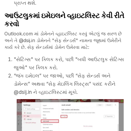
પ્રાપ્ત થશે.
આઉટલુકમાં ઇમેઇલને વ્હાઇટલિસ્ટ કેવી રીતે
કરવો
Outlook.com માં ડોમેનને વ્હાઇટલિસ્ટ કરવું એટલું જ સરળ છે
અને તે @dsij.in ડોમેનને "સેફ સેન્ડર્સ" નામના જૂથમાં ઉમેરીને
કાર્ય કરે છે. સેફ સેન્ડર્સમાં ડોમેન ઉમેરવા માટે:
"સેટિંગ્સ" પર ક્લિક કરો, પછી "બધી આઉટલુક સેટિંગ્સ
જુઓ" પર ક્લિક કરો.
“જંક ઇમેઇલ” પર જાઓ, પછી “સેફ સેન્ડર્સ અને
ડોમેન્સ” અથવા “સેફ મેઇલિંગ લિસ્ટ્સ” પસંદ કરીને
@dsij.in ને વ્હાઇટલિસ્ટમાં મૂકો.