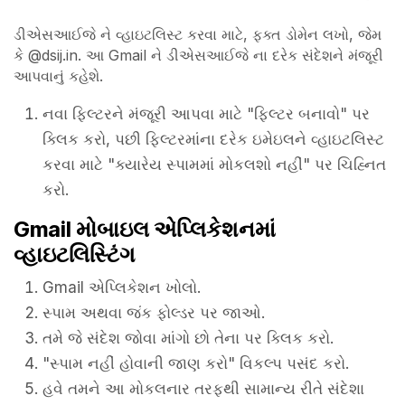
ડીએસઆઈજે ને વ્હાઇટલિસ્ટ કરવા માટે, ફક્ત ડોમેન લખો, જેમ
કે @dsij.in. આ Gmail ને ડીએસઆઈજે ના દરેક સંદેશને મંજૂરી
આપવાનું કહેશે.
નવા ફિલ્ટરને મંજૂરી આપવા માટે "ફિલ્ટર બનાવો" પર
ક્લિક કરો, પછી ફિલ્ટરમાંના દરેક ઇમેઇલને વ્હાઇટલિસ્ટ
કરવા માટે "ક્યારેય સ્પામમાં મોકલશો નહીં" પર ચિહ્નિત
કરો.
Gmail મોબાઇલ એપ્લિકેશનમાં
વ્હાઇટલિસ્ટિંગ
Gmail એપ્લિકેશન ખોલો.
સ્પામ અથવા જંક ફોલ્ડર પર જાઓ.
તમે જે સંદેશ જોવા માંગો છો તેના પર ક્લિક કરો.
"સ્પામ નહીં હોવાની જાણ કરો" વિકલ્પ પસંદ કરો.
હવે તમને આ મોકલનાર તરફથી સામાન્ય રીતે સંદેશા