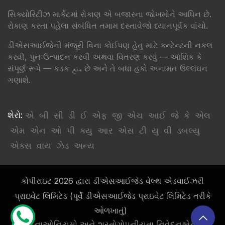
સિક્યોરિટીઝ માર્કેટમાં રોકાણ એ બજારના જોખમોને આધિન છે.
રોકાણ કરતા પહેલા સંબંધિત તમામ દસ્તાવેજો ધ્યાનપૂર્વક વાંચો.
ડીએસઆઈજેની મંજૂરી વિના કોઈપણ હેતુ માટે કન્ટેન્ટની નકલ
કરવી, પુનઃઉત્પાદન કરવી અથવા વિતરણ કરવું — આંશિક કે
સંપૂર્ણ રૂપે — કડક منع છે અને તે બધા હકો અનામત ઉલ્લંઘન
ગણાશે.
શેરો:
એ
બી
સી
ડી
ઈ
એફ
જી
એચ
આઈ
જે
કે
એલ
એમ
એન
ઓ
પી
ક્યુ
આર
એસ
ટી
યુ
વી
ડબલ્યુ
એક્સ
વાય
ઝેડ
અન્ય
કોપીરાઇટ 2026 દ્વારા ડીએસઆઈજેડ વેલ્થ એડવાઈઝરી
પ્રાઇવેટ લિમિટેડ (પૂર્વે ડીએસઆઈજેડ પ્રાઇવેટ લિમિટેડ તરીકે
ઓળખાતું)
પ્રકટનાઓ
નિયમો અને શરતો
ગોપનીયતા નિવેદન
શ્વેતસૂચિ