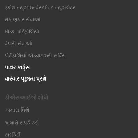
ફ્લેશ ન્યૂઝ ઇન્વેસ્ટમેન્ટ ન્યૂઝલેટર
રોકાણકાર સેવાઓ
મોડલ પોર્ટફોલિયો
વેપારી સેવાઓ
પોર્ટફોલિયો એડવાઇઝરી સર્વિસ
પાવર કાર્ડ્સ
વારંવાર પૂછાતા પ્રશ્નો
ડીએસઆઈજે શોધો
અમારા વિશે
અમારો સંપર્ક કરો
કારકિર્દી