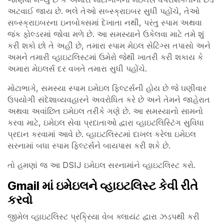
અટવાઈ જાય છે. ભલે તેઓ સબ્સ્ક્રાઇબર સુધી પહોંચે, તેઓ
સબ્સ્ક્રાઇબરના ઇનબોક્સમાં દેખાતા નથી, પરંતુ સ્પામ અથવા
જંક ફોલ્ડરમાં જોવા મળે છે. આ સમસ્યાને ઉકેલવા માટે તમે શું
કરી શકો છો તે અહીં છે, તમારા સ્પામ મેઇલ સેટિંગ્સ તપાસો અને
અમને તમારી વ્હાઇટલિસ્ટમાં ઉમેરો જેથી ખાતરી કરી શકાય કે
અમારા મેઇલર્સ દર વખતે તમારા સુધી પહોંચે.
મોટાભાગે, સમસ્યા સ્પામ ઇમેઇલ ફિલ્ટર્સની હોય છે જે ઘણીવાર
ઉપયોગી સંદેશાવ્યવહારને અવરોધિત કરે છે અને તેમને જાહેરાત
અથવા અવાંછિત ઇમેઇલ તરીકે ગણે છે. આ સમસ્યાનો સામનો
કરવા માટે, ઇમેઇલ સેવા પ્રદાતાઓ દ્વારા વ્હાઇટલિસ્ટિંગ સુવિધા
પ્રદાન કરવામાં આવે છે. વ્હાઇટલિસ્ટમાં દાખલ કરેલા ઇમેઇલ
સરનામાં બધા સ્પામ ફિલ્ટર્સને બાયપાસ કરી શકે છે.
તો હમણાં જ આ DSIJ ઇમેઇલ સરનામાંને વ્હાઇટલિસ્ટ કરો.
Gmail માં ઇમેઇલને વ્હાઇટલિસ્ટ કેવી રીતે
કરવો
જીમેલ વ્હાઇટલિસ્ટ પ્રક્રિયા વેબ ક્લાયંટ દ્વારા ઝડપથી કરી