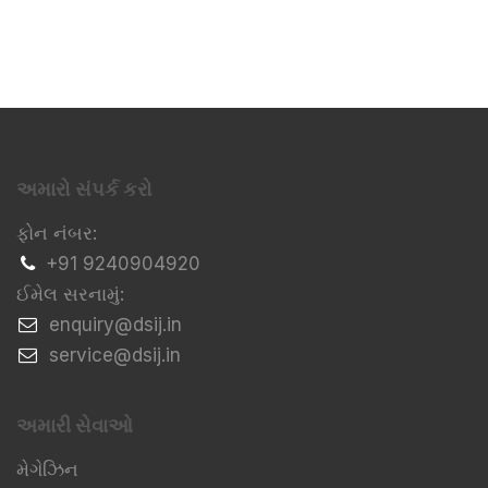
અમારો સંપર્ક કરો
ફોન નંબર:
+91 9240904920
ઈમેલ સરનામું:
​enquiry@dsij.in
​service@dsij.in
અમારી સેવાઓ
મેગેઝિન