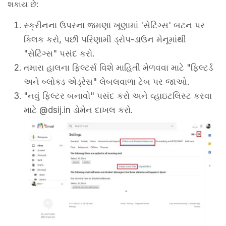
શકાય છે:
સ્ક્રીનના ઉપરના જમણા ખૂણામાં 'સેટિંગ્સ' બટન પર
ક્લિક કરો, પછી પરિણામી ડ્રોપ-ડાઉન મેનૂમાંથી
"સેટિંગ્સ" પસંદ કરો.
તમારા હાલના ફિલ્ટર્સ વિશે માહિતી મેળવવા માટે "ફિલ્ટર્ડ
અને બ્લોક્ડ એડ્રેસ" લેબલવાળા ટેબ પર જાઓ.
"નવું ફિલ્ટર બનાવો" પસંદ કરો અને વ્હાઇટલિસ્ટ કરવા
માટે @dsij.in ડોમેન દાખલ કરો.