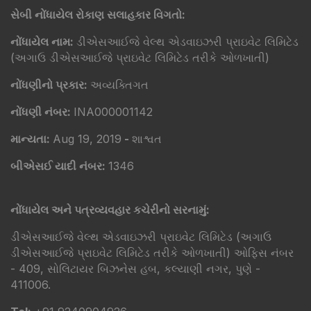
સેબી નોંધાયેલ રોકાણ સલાહકાર વિગતો:
નોંધાયેલ નામ:
ડીએસઆઈજે વેલ્થ એડવાઇઝરી પ્રાઇવેટ લિમિટેડ
(અગાઉ ડીએસઆઈજે પ્રાઇવેટ લિમિટેડ તરીકે ઓળખાતી)
નોંધણીનો પ્રકાર:
અવ્યક્તિગત
નોંધણી નંબર:
INA000001142
માન્યતા:
Aug 19, 2019
-
શાશ્વત
બીએસઈ યાદી નંબર:
1346
નોંધાયેલ અને પત્રવ્યવહાર કચેરીનો સરનામું:
ડીએસઆઈજે વેલ્થ એડવાઇઝરી પ્રાઇવેટ લિમિટેડ (અગાઉ
ડીએસઆઈજે પ્રાઇવેટ લિમિટેડ તરીકે ઓળખાતી) ઓફિસ નંબર
- 409, સોલિટાયર બિઝનેસ હબ, કલ્યાણી નગર, પુણે -
411006.