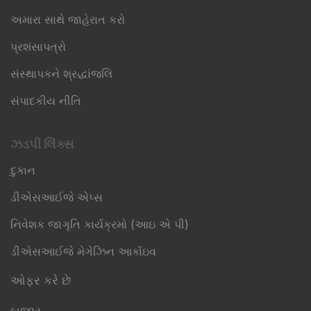
અમારા સાથે જાહેરાત કરો
પ્રશંસાપત્રો
સંસ્થાપકને શ્રદ્ધાંજલિ
સંપાદકીય નીતિ
ઝડપી લિંક્સ​
દુકાન
ડીએસઆઈજે એપ્સ
નિવેશક જાગૃતિ કાર્યક્રમો (આઇ એ પી)
ડીએસઆઈજે મેગેઝિન આર્કાઇવ
ઓફર કરે છે
બજાર