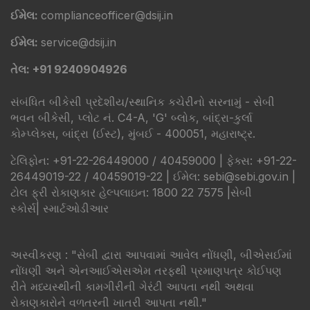
ઈમેલ:
complianceofficer@dsij.in
ઈમેલ:
service@dsij.in
તેલ: +91 9240904926
સંબંધિત બીકેસી પ્રદેશીય/સ્થાનિક કચેરીનો સરનામું - સેબી
ભવન બીકેસી, પ્લોટ નં. C4-A, 'G' બ્લોક, બાંદ્રા-કુર્લા
કોમ્પ્લેક્સ, બાંદ્રા (ઈસ્ટ), મુંબઈ - 400051, મહારાષ્ટ્ર.
ટેલિફોન: +91-22-26449000 / 40459000 | ફેક્સ: +91-22-
26449019-22 / 40459019-22 | ઈમેલ: sebi@sebi.gov.in |
ટોલ ફ્રી રોકાણકાર હેલ્પલાઇન: 1800 22 7575 |
સેબી
સ્કોર્સ
|
સ્માર્ટઓડીઆર
​અસ્વીકરણ : "સેબી દ્વારા આપવામાં આવેલ નોંધણી, બીએસઈમાં
નોંધણી અને એનઆઈએસએમ તરફથી પ્રમાણપત્ર કોઈપણ
રીતે મધ્યસ્થીની કામગીરીની ગેરંટી આપતા નથી અથવા
રોકાણકારોને વળતરની ખાતરી આપતા નથી."