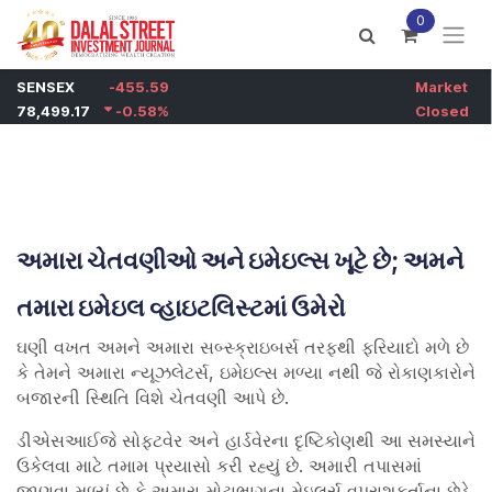
Skip to Content
0
અમારા ચેતવણીઓ અને ઇમેઇલ્સ ખૂટે છે; અમને
તમારા ઇમેઇલ વ્હાઇટલિસ્ટમાં ઉમેરો
ઘણી વખત અમને અમારા સબ્સ્ક્રાઇબર્સ તરફથી ફરિયાદો મળે છે
કે તેમને અમારા ન્યૂઝલેટર્સ, ઇમેઇલ્સ મળ્યા નથી જે રોકાણકારોને
બજારની સ્થિતિ વિશે ચેતવણી આપે છે.
ડીએસઆઈજે સોફ્ટવેર અને હાર્ડવેરના દૃષ્ટિકોણથી આ સમસ્યાને
ઉકેલવા માટે તમામ પ્રયાસો કરી રહ્યું છે. અમારી તપાસમાં
જાણવા મળ્યું છે કે અમારા મોટાભાગના મેઇલર્સ વપરાશકર્તાના છેડે