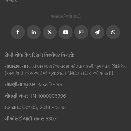
અમારું જોડાવો​
સેબી નોંધાયેલ રિસર્ચ વિશ્લેષક વિગતો:
નોંધાયેલ નામ:
ડીએસઆઈજે વેલ્થ એડવાઇઝરી પ્રાઇવેટ લિમિટેડ
(અગાઉ ડીએસઆઈજે પ્રાઇવેટ લિમિટેડ તરીકે ઓળખાતી)
નોંધણીનો પ્રકાર:
અવ્યક્તિગત
નોંધણી નંબર:
INH000006396
માન્યતા:
Oct 05, 2018 - શાશ્વત
બીએસઈ યાદી નંબર:
5307