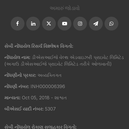
અમારું જોડાવો​
સેબી નોંધાયેલ રિસર્ચ વિશ્લેષક વિગતો:
નોંધાયેલ નામ:
ડીએસઆઈજે વેલ્થ એડવાઇઝરી પ્રાઇવેટ લિમિટેડ
(અગાઉ ડીએસઆઈજે પ્રાઇવેટ લિમિટેડ તરીકે ઓળખાતી)
નોંધણીનો પ્રકાર:
અવ્યક્તિગત
નોંધણી નંબર:
INH000006396
માન્યતા:
Oct 05, 2018 - શાશ્વત
બીએસઈ યાદી નંબર:
5307
સેબી નોંધાયેલ રોકાણ સલાહકાર વિગતો: