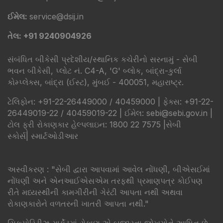
ઈમેલ:
service@dsij.in
તેલ: +91 9240904926
સંબંધિત બીકેસી પ્રદેશીય/સ્થાનિક કચેરીનો સરનામું - સેબી
ભવન બીકેસી, પ્લોટ નં. C4-A, 'G' બ્લોક, બાંદ્રા-કુર્લા
કોમ્પ્લેક્સ, બાંદ્રા (ઈસ્ટ), મુંબઈ - 400051, મહારાષ્ટ્ર.
ટેલિફોન: +91-22-26449000 / 40459000 | ફેક્સ: +91-22-
26449019-22 / 40459019-22 | ઈમેલ: sebi@sebi.gov.in |
ટોલ ફ્રી રોકાણકાર હેલ્પલાઇન: 1800 22 7575 |
સેબી
સ્કોર્સ
|
સ્માર્ટઓડીઆર
​અસ્વીકરણ : "સેબી દ્વારા આપવામાં આવેલ નોંધણી, બીએસઈમાં
નોંધણી અને એનઆઈએસએમ તરફથી પ્રમાણપત્ર કોઈપણ
રીતે મધ્યસ્થીની કામગીરીની ગેરંટી આપતા નથી અથવા
રોકાણકારોને વળતરની ખાતરી આપતા નથી."