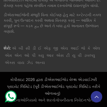
સિક્યોરિટીઝ માર્કેટમાં રોકાણ એ બજારના જોખમોને આધિન છે.
રોકાણ કરતા પહેલા સંબંધિત તમામ દસ્તાવેજો ધ્યાનપૂર્વક વાંચો.
ડીએસઆઈજેની મંજૂરી વિના કોઈપણ હેતુ માટે કન્ટેન્ટની નકલ
કરવી, પુનઃઉત્પાદન કરવી અથવા વિતરણ કરવું — આંશિક કે
સંપૂર્ણ રૂપે — કડક منع છે અને તે બધા હકો અનામત ઉલ્લંઘન
ગણાશે.
શેરો:
એ
બી
સી
ડી
ઈ
એફ
જી
એચ
આઈ
જે
કે
એલ
એમ
એન
ઓ
પી
ક્યુ
આર
એસ
ટી
યુ
વી
ડબલ્યુ
એક્સ
વાય
ઝેડ
અન્ય
કોપીરાઇટ 2026 દ્વારા ડીએસઆઈજેડ વેલ્થ એડવાઈઝરી
પ્રાઇવેટ લિમિટેડ (પૂર્વે ડીએસઆઈજેડ પ્રાઇવેટ લિમિટેડ તરીકે
ઓળખાતું)
પ્રકટનાઓ
નિયમો અને શરતો
ગોપનીયતા નિવેદન
શ્વેતસૂચિ