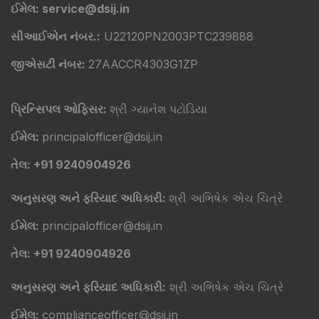
ઈમેલ: service@dsij.in
સીઆઈએન નંબર.:
U22120PN2003PTC239888
જીએસટી નંબર:
27AACCR4303G1ZP
પ્રિન્સિપલ ઓફિસર:
શ્રી ગ્યાનેશ પટોડિયા
ઈમેલ:
principalofficer@dsij.in
તેલ: +91 9240904926
અનુસરણ અને ફરિયાદ અધિકારી:
શ્રી અભિષેક એચ ચિત્રે
ઈમેલ:
principalofficer@dsij.in
તેલ: +91 9240904926
અનુસરણ અને ફરિયાદ અધિકારી:
શ્રી અભિષેક એચ ચિત્રે
ઈમેલ:
complianceofficer@dsij.in