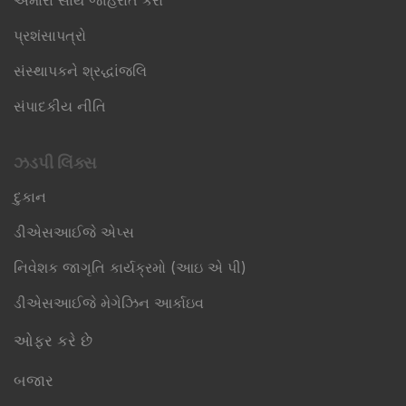
અમારા સાથે જાહેરાત કરો
પ્રશંસાપત્રો
સંસ્થાપકને શ્રદ્ધાંજલિ
સંપાદકીય નીતિ
ઝડપી લિંક્સ​
દુકાન
ડીએસઆઈજે એપ્સ
નિવેશક જાગૃતિ કાર્યક્રમો (આઇ એ પી)
ડીએસઆઈજે મેગેઝિન આર્કાઇવ
ઓફર કરે છે
બજાર