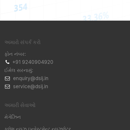
અમારો સંપર્ક કરો
ફોન નંબર:
+91 9240904920
ઈમેલ સરનામું:
​enquiry@dsij.in
​service@dsij.in
અમારી સેવાઓ
મેગેઝિન
ફ્લેશ ન્યૂઝ ઇન્વેસ્ટમેન્ટ ન્યૂઝલેટર