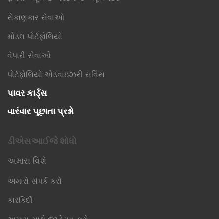
રોકાણકાર સેવાઓ
મોડલ પોર્ટફોલિયો
વેપારી સેવાઓ
પોર્ટફોલિયો એડવાઇઝરી સર્વિસ
પાવર કાર્ડ્સ
વારંવાર પૂછાતા પ્રશ્નો
ડીએસઆઈજે શોધો
અમારા વિશે
અમારો સંપર્ક કરો
કારકિર્દી