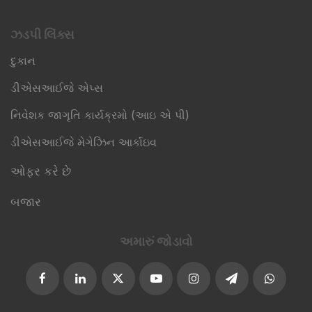
ઝડપી લિંક્સ​
દુકાન
ડીએસઆઈજે એપ્સ
નિવેશક જાગૃતિ કાર્યક્રમો (આઇ એ પી)
ડીએસઆઈજે મેગેઝિન આર્કાઇવ
ઓફર કરે છે
બજાર
અમારું જોડાવો​