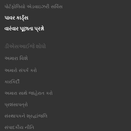
પોર્ટફોલિયો એડવાઇઝરી સર્વિસ
પાવર કાર્ડ્સ
વારંવાર પૂછાતા પ્રશ્નો
ડીએસઆઈજે શોધો
અમારા વિશે
અમારો સંપર્ક કરો
કારકિર્દી
અમારા સાથે જાહેરાત કરો
પ્રશંસાપત્રો
સંસ્થાપકને શ્રદ્ધાંજલિ
સંપાદકીય નીતિ