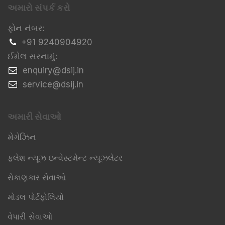
અમારો સંપર્ક કરો
ફોન નંબર:
+91 9240904920
ઈમેલ સરનામું:
​enquiry@dsij.in
​service@dsij.in
અમારી સેવાઓ
મેગેઝિન
ફ્લેશ ન્યૂઝ ઇન્વેસ્ટમેન્ટ ન્યૂઝલેટર
રોકાણકાર સેવાઓ
મોડલ પોર્ટફોલિયો
વેપારી સેવાઓ