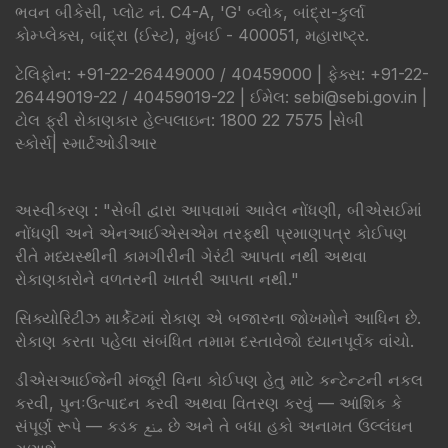
ભવન બીકેસી, પ્લોટ નં. C4-A, 'G' બ્લોક, બાંદ્રા-કુર્લા
કોમ્પ્લેક્સ, બાંદ્રા (ઈસ્ટ), મુંબઈ - 400051, મહારાષ્ટ્ર.
ટેલિફોન: +91-22-26449000 / 40459000 | ફેક્સ: +91-22-
26449019-22 / 40459019-22 | ઈમેલ: sebi@sebi.gov.in |
ટોલ ફ્રી રોકાણકાર હેલ્પલાઇન: 1800 22 7575 |
સેબી
સ્કોર્સ
|
સ્માર્ટઓડીઆર
​અસ્વીકરણ : "સેબી દ્વારા આપવામાં આવેલ નોંધણી, બીએસઈમાં
નોંધણી અને એનઆઈએસએમ તરફથી પ્રમાણપત્ર કોઈપણ
રીતે મધ્યસ્થીની કામગીરીની ગેરંટી આપતા નથી અથવા
રોકાણકારોને વળતરની ખાતરી આપતા નથી."
સિક્યોરિટીઝ માર્કેટમાં રોકાણ એ બજારના જોખમોને આધિન છે.
રોકાણ કરતા પહેલા સંબંધિત તમામ દસ્તાવેજો ધ્યાનપૂર્વક વાંચો.
ડીએસઆઈજેની મંજૂરી વિના કોઈપણ હેતુ માટે કન્ટેન્ટની નકલ
કરવી, પુનઃઉત્પાદન કરવી અથવા વિતરણ કરવું — આંશિક કે
સંપૂર્ણ રૂપે — કડક منع છે અને તે બધા હકો અનામત ઉલ્લંઘન