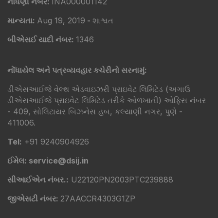
નોંધણી નંબર:
INA000001142
માન્યતા:
Aug 19, 2019
-
શાશ્વત
બીએસઈ યાદી નંબર:
1346
નોંધાયેલ અને પત્રવ્યવહાર કચેરીનો સરનામું:
ડીએસઆઈજે વેલ્થ એડવાઇઝરી પ્રાઇવેટ લિમિટેડ (અગાઉ
ડીએસઆઈજે પ્રાઇવેટ લિમિટેડ તરીકે ઓળખાતી) ઓફિસ નંબર
- 409, સોલિટાયર બિઝનેસ હબ, કલ્યાણી નગર, પુણે -
411006.
Tel:
+91 9240904926
ઈમેલ: service@dsij.in
સીઆઈએન નંબર.:
U22120PN2003PTC239888
જીએસટી નંબર:
27AACCR4303G1ZP