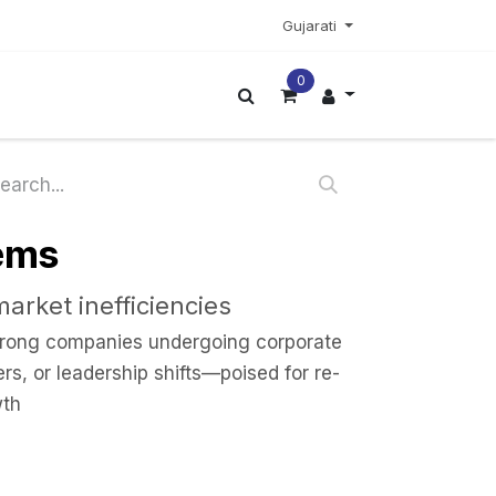
Gujarati
0
ટર
વધુ
ems
arket inefficiencies
trong companies undergoing corporate
rs, or leadership shifts—poised for re-
wth