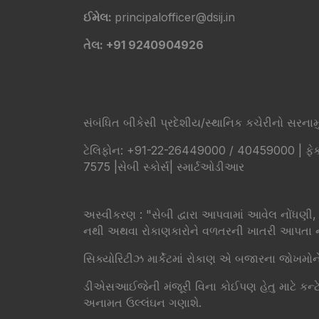
ઈમેલ:
principalofficer@dsij.in
તેલ: +91 9240904926
સંબંધિત બીકેસી પ્રદેશીય/સ્થાનિક કચેરીનો સરનામું -
ટેલિફોન: +91-22-26449000 / 40459000 | ફેક્
7575 |
સેબી સ્કોર્સ
|
સ્માર્ટઓડીઆર
​અસ્વીકરણ : "સેબી દ્વારા આપવામાં આવેલ નોં
નથી અથવા રોકાણકારોને વળતરની ખાતરી આપતા 
સિક્યોરિટીઝ માર્કેટમાં રોકાણ એ બજારના જોખમોને 
ડીએસઆઈજેની મંજૂરી વિના કોઈપણ હેતુ માટે કન્ટેન્ટની ન
અનામત ઉલ્લંઘન ગણાશે.