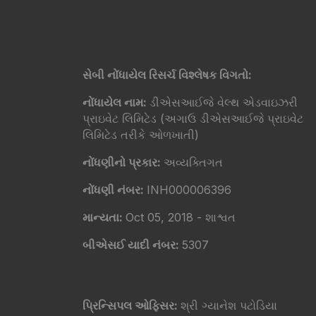
સેબી નોંધાયેલ રિસર્ચ વિશ્લેષક વિગતો:
નોંધાયેલ નામ:
ડીએસઆઈજે વેલ્થ એડવાઇઝરી
પ્રાઇવેટ લિમિટેડ (અગાઉ ડીએસઆઈજે પ્રાઇવેટ
લિમિટેડ તરીકે ઓળખાતી)
નોંધણીનો પ્રકાર:
અવ્યક્તિગત
નોંધણી નંબર:
INH000006396
માન્યતા:
Oct 05, 2018 - શાશ્વત
બીએસઈ યાદી નંબર:
5307
પ્રિન્સિપલ ઓફિસર:
શ્રી ગ્યાનેશ પટોડિયા