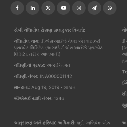
સેબી નોંધાયેલ રોકાણ સલાહકાર વિગતો:
નો
નોંધાયેલ નામ:
ડીએસઆઈજે વેલ્થ એડવાઇઝરી
ડી
પ્રાઇવેટ લિમિટેડ (અગાઉ ડીએસઆઈજે પ્રાઇવેટ
(અ
લિમિટેડ તરીકે ઓળખાતી)
ઓળ
હબ
નોંધણીનો પ્રકાર:
અવ્યક્તિગત
Te
નોંધણી નંબર:
INA000001142
ઈમ
માન્યતા:
Aug 19, 2019
-
શાશ્વત
સ
બીએસઈ યાદી નંબર:
1346
જી
અનુસરણ અને ફરિયાદ અધિકારી:
શ્રી અભિષેક એચ
અન