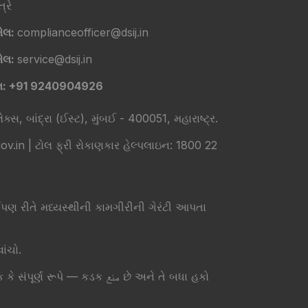
્રે
ેલ:
complianceofficer@dsij.in
ેલ:
service@dsij.in
લ: +91 9240904926
ક્સ, બાંદ્રા (ઈસ્ટ), મુંબઈ - 400051, મહારાષ્ટ્ર.
in | ટોલ ફ્રી રોકાણકાર હેલ્પલાઇન: 1800 22
 રીતે મધ્યસ્થીની કામગીરીની ગેરંટી આપતા
ાંચો.
ડક منع છે અને તે બધા હકો