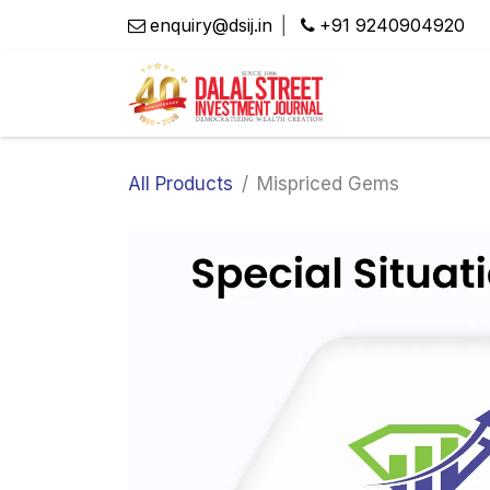
Skip to Content
enquiry@dsij.in
|
​+91 9240904920
મે
All Products
Mispriced Gems