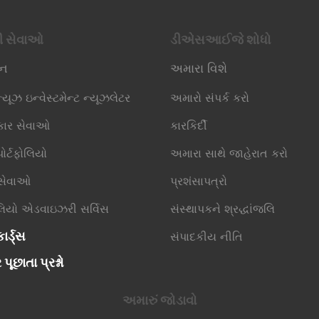
ી સેવાઓ
ડીએસઆઈજે શોધો
િન
અમારા વિશે
્યૂઝ ઇન્વેસ્ટમેન્ટ ન્યૂઝલેટર
અમારો સંપર્ક કરો
કાર સેવાઓ
કારકિર્દી
ોર્ટફોલિયો
અમારા સાથે જાહેરાત કરો
 સેવાઓ
પ્રશંસાપત્રો
ોલિયો એડવાઇઝરી સર્વિસ
સંસ્થાપકને શ્રદ્ધાંજલિ
ાર્ડ્સ
સંપાદકીય નીતિ
 પૂછાતા પ્રશ્નો
અમારું જોડાવો​