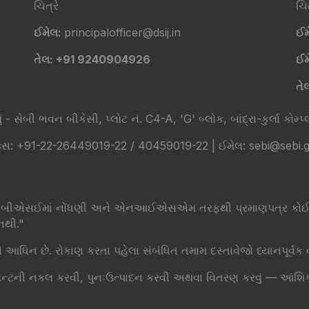
ચિત્રે
ચિત
ઈમેલ:
principalofficer@dsij.in
ઈમ
તેલ: +91 9240904926
ઈમ
તે
 સેબી ભવન બીકેસી, પ્લોટ નં. C4-A, 'G' બ્લોક, બાંદ્રા-કુર્લા કોમ્પ્લે
સ: +91-22-26449019-22 / 40459019-22 | ઈમેલ: sebi@sebi.gov.
ધણી, બીએસઈમાં નોંધણી અને એનઆઈએસએમ તરફથી પ્રમાણપત્ર કોઈપણ
નથી."
આધિન છે. રોકાણ કરતા પહેલા સંબંધિત તમામ દસ્તાવેજો ધ્યાનપૂર્વક વ
કલ કરવી, પુનઃઉત્પાદન કરવી અથવા વિતરણ કરવું — આંશિક કે સંપૂર્ણ રૂપે — ક