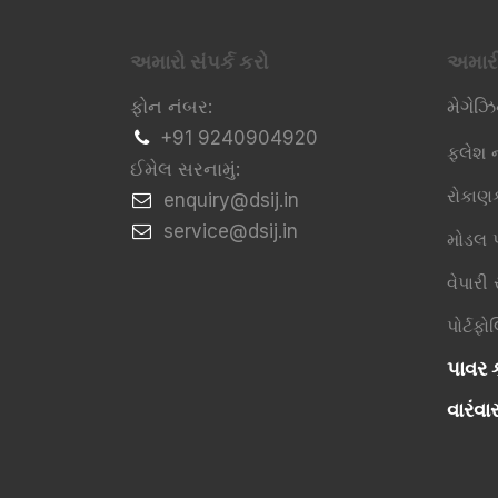
અમારો સંપર્ક કરો
અમાર
ફોન નંબર:
મેગેઝ
+91 9240904920
ફ્લેશ ન
ઈમેલ સરનામું:
રોકાણ
​enquiry@dsij.in
​service@dsij.in
મોડલ પ
વેપારી
પોર્ટફ
પાવર ક
વારંવાર