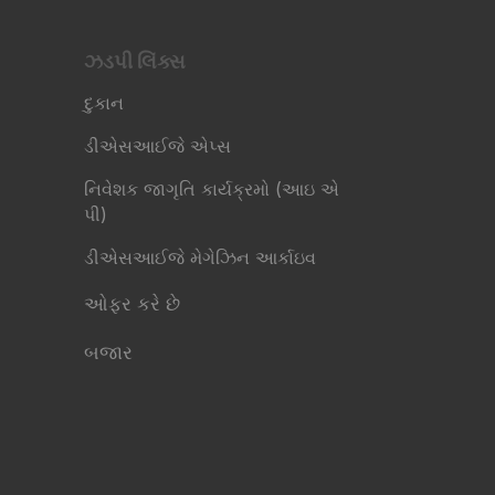
ઝડપી લિંક્સ​
દુકાન
ડીએસઆઈજે એપ્સ
નિવેશક જાગૃતિ કાર્યક્રમો (આઇ એ
પી)
ડીએસઆઈજે મેગેઝિન આર્કાઇવ
ઓફર કરે છે
બજાર