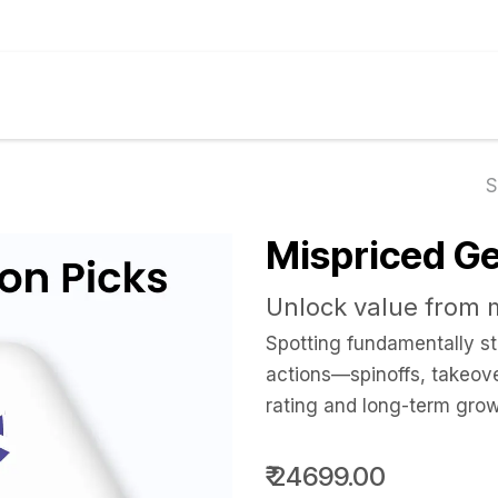
ગેઝિન
અમારી સેવાઓ
અંતર્દૃષ્ટિ
બજાર
કેલ્ક્યુલે
Mispriced G
Unlock value from m
Spotting fundamentally s
actions—spinoffs, takeove
rating and long-term gro
₹
24699.00