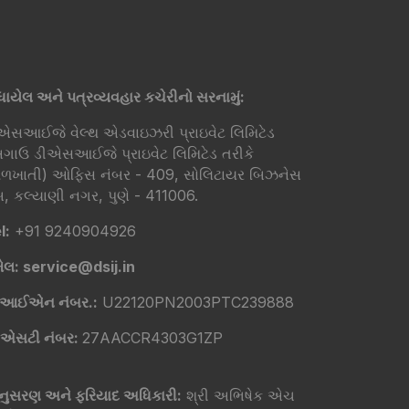
ંધાયેલ અને પત્રવ્યવહાર કચેરીનો સરનામું:
એસઆઈજે વેલ્થ એડવાઇઝરી પ્રાઇવેટ લિમિટેડ
ગાઉ ડીએસઆઈજે પ્રાઇવેટ લિમિટેડ તરીકે
ખાતી) ઓફિસ નંબર - 409, સોલિટાયર બિઝનેસ
, કલ્યાણી નગર, પુણે - 411006.
l:
+91 9240904926
ેલ: service@dsij.in
ીઆઈએન નંબર.:
U22120PN2003PTC239888
એસટી નંબર:
27AACCR4303G1ZP
ુસરણ અને ફરિયાદ અધિકારી:
શ્રી અભિષેક એચ