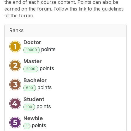
the end of each course content. Points can also be
earned on the forum. Follow this link to the guidelines
of the forum.
Ranks
Doctor
point
s
10000
Master
point
s
2000
Bachelor
point
s
500
Student
point
s
100
Newbie
point
s
1