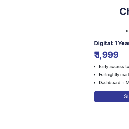
Ch
D
Digital: 1 Yea
₹ 1,999
Early access to
Fortnightly mar
Dashboard + M
S