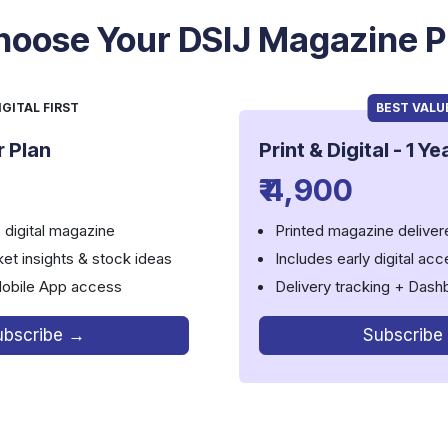
oose Your DSIJ Magazine P
IGITAL FIRST
BEST VALU
r Plan
Print & Digital
-
1 Ye
₹ 4,900
 digital magazine
Printed magazine delivere
ket insights & stock ideas
Includes early digital ac
obile App access
Delivery tracking + Das
ubscribe →
Subscribe