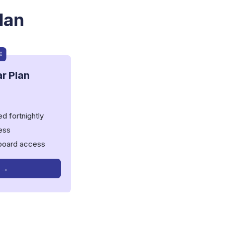
lan
E
ar Plan
d fortnightly
cess
hboard access
 →