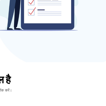
 है
लॉक करें।