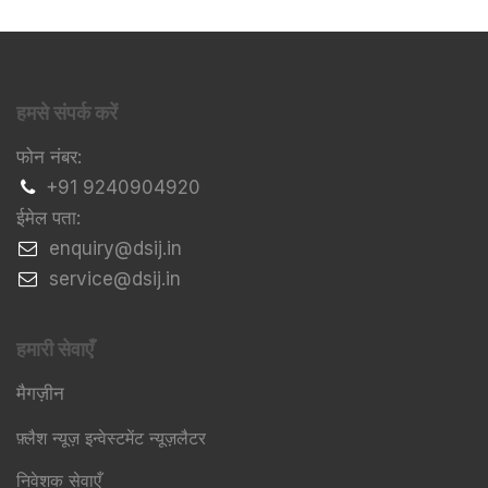
हमसे संपर्क करें
फोन नंबर:
+91 9240904920
ईमेल पता:
​enquiry@dsij.in
​service@dsij.in
हमारी सेवाएँ
मैगज़ीन
फ़्लैश न्यूज़ इन्वेस्टमेंट न्यूज़लैटर
निवेशक सेवाएँ