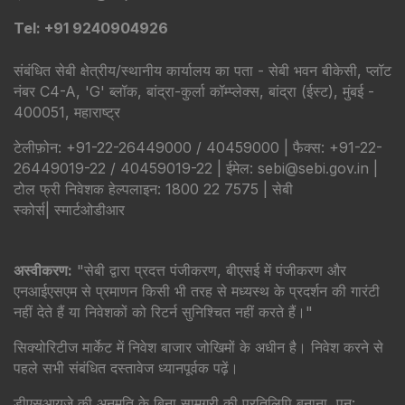
Tel: +91 9240904926
संबंधित सेबी क्षेत्रीय/स्थानीय कार्यालय का पता - सेबी भवन बीकेसी, प्लॉट
नंबर C4-A, 'G' ब्लॉक, बांद्रा-कुर्ला कॉम्प्लेक्स, बांद्रा (ईस्ट), मुंबई -
400051, महाराष्ट्र
टेलीफ़ोन: +91-22-26449000 / 40459000 | फैक्स: +91-22-
26449019-22 / 40459019-22 | ईमेल: sebi@sebi.gov.in |
टोल फ्री निवेशक हेल्पलाइन: 1800 22 7575 |
सेबी
स्कोर्स
|
स्मार्टओडीआर
अस्वीकरण:
"सेबी द्वारा प्रदत्त पंजीकरण, बीएसई में पंजीकरण और
एनआईएसएम से प्रमाणन किसी भी तरह से मध्यस्थ के प्रदर्शन की गारंटी
नहीं देते हैं या निवेशकों को रिटर्न सुनिश्चित नहीं करते हैं।"
सिक्योरिटीज मार्केट में निवेश बाजार जोखिमों के अधीन है। निवेश करने से
पहले सभी संबंधित दस्तावेज ध्यानपूर्वक पढ़ें।
डीएसआयजे की अनुमति के बिना सामग्री की प्रतिलिपि बनाना, पुन: