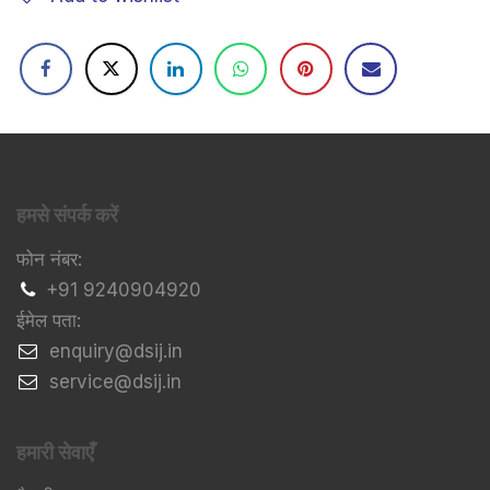
हमसे संपर्क करें
फोन नंबर:
+91 9240904920
ईमेल पता:
​enquiry@dsij.in
​service@dsij.in
हमारी सेवाएँ