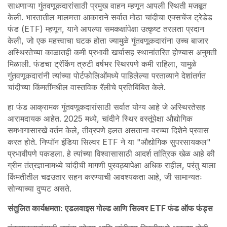
साधणाऱ्या गुंतवणूकदारांसाठी प्रमुख वाहन म्हणून आपली स्थिती मजबूत
केली. भारतातील मालमत्ता आकाराने सर्वात मोठा चांदीचा एक्सचेंज ट्रेडेड
फंड (ETF) म्हणून, याने आपल्या समकक्षांपेक्षा उत्कृष्ट तरलता प्रदान
केली, जो एक महत्त्वाचा घटक होता ज्यामुळे गुंतवणूकदारांना उच्च बाजार
अस्थिरतेच्या काळातही कमी प्रभावी खर्चासह स्थानांतरित होण्यास अनुमती
मिळाली. फंडचा ट्रॅकिंग त्रुटी वर्षभर स्थिरपणे कमी राहिला, यामुळे
गुंतवणूकदारांनी त्यांच्या पोर्टफोलिओंमध्ये पाहिलेल्या परताव्याने देशांतर्गत
चांदीच्या किंमतींमधील वास्तविक रॅलीचे प्रतिबिंबित केले.
हा फंड आक्रामक गुंतवणूकदारांसाठी सर्वात योग्य आहे जे अस्थिरतेसह
आरामदायक आहेत. 2025 मध्ये, चांदीने स्थिर वस्तूंपेक्षा औद्योगिक
समभागासारखे वर्तन केले, तीव्रपणे हलत असताना वरच्या दिशेने प्रवास
करत होते. निप्पॉन इंडिया सिल्वर ETF ने या "औद्योगिक सुपरसायकल"
प्रभावीपणे पकडला. हे त्यांच्या विश्वासासाठी आदर्श तांत्रिक खेळ आहे की
ग्रीन तंत्रज्ञानामध्ये चांदीची मागणी पुरवठ्यापेक्षा अधिक राहील, परंतु याला
किंमतीतील चढउतार सहन करण्याची आवश्यकता आहे, जी सामान्यतः
सोन्याच्या दुप्पट असते.
संतुलित कार्यक्षमता: एडलवाइस गोल्ड आणि सिल्वर ETF फंड ऑफ फंड्स