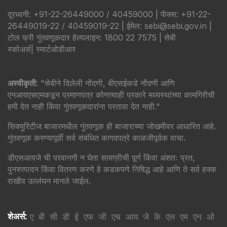
दूरध्वनी: +91-22-26449000 / 40459000 | फॅक्स: +91-22-
26449019-22 / 40459019-22 | ईमेल: sebi@sebi.gov.in |
टोल फ्री गुंतवणूकदार हेल्पलाइन: 1800 22 7575 |
सेबी
स्कोअर्स
|
स्मार्टओडीआर
अस्वीकृती
: "सेबीने दिलेली नोंदणी, बीएसईकडे नोंदणी आणि
एनआयएसएमकडून प्रमाणपत्र कोणत्याही प्रकारे मध्यस्थांच्या कामगिरीची
हमी देत नाही किंवा गुंतवणूकदारांना परतावा देत नाही."
सिक्युरिटीज बाजारमधील गुंतवणूक ही बाजाराच्या जोखमीवर आधारित आहे.
गुंतवणूक करण्यापूर्वी सर्व संबंधित कागदपत्रे काळजीपूर्वक वाचा.
डीएसआयजे ची परवानगी न घेता सामग्रीची पूर्ण किंवा अंशतः प्रत,
पुनरुत्पादन किंवा वितरण करणे हे कडकपणे निषिद्ध आहे आणि ते सर्व हक्क
राखीव उल्लंघन मानले जाईल.
शेअर्स:
ए
बी
सी
डी
ई
एफ
जी
एच
आय
जे
के
एल
एम
एन
ओ