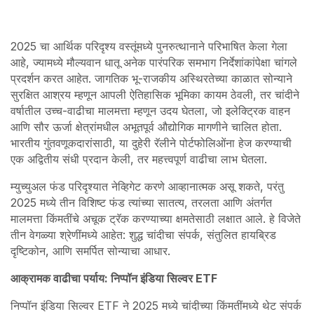
2025 चा आर्थिक परिदृश्य वस्तूंमध्ये पुनरुत्थानाने परिभाषित केला गेला
आहे, ज्यामध्ये मौल्यवान धातू अनेक पारंपरिक समभाग निर्देशांकांपेक्षा चांगले
प्रदर्शन करत आहेत. जागतिक भू-राजकीय अस्थिरतेच्या काळात सोन्याने
सुरक्षित आश्रय म्हणून आपली ऐतिहासिक भूमिका कायम ठेवली, तर चांदीने
वर्षातील उच्च-वाढीचा मालमत्ता म्हणून उदय घेतला, जो इलेक्ट्रिक वाहन
आणि सौर ऊर्जा क्षेत्रांमधील अभूतपूर्व औद्योगिक मागणीने चालित होता.
भारतीय गुंतवणूकदारांसाठी, या दुहेरी रॅलीने पोर्टफोलिओंना हेज करण्याची
एक अद्वितीय संधी प्रदान केली, तर महत्त्वपूर्ण वाढीचा लाभ घेतला.
म्युच्युअल फंड परिदृश्यात नेव्हिगेट करणे आव्हानात्मक असू शकते, परंतु
2025 मध्ये तीन विशिष्ट फंड त्यांच्या सातत्य, तरलता आणि अंतर्गत
मालमत्ता किंमतींचे अचूक ट्रॅक करण्याच्या क्षमतेसाठी लक्षात आले. हे विजेते
तीन वेगळ्या श्रेणींमध्ये आहेत: शुद्ध चांदीचा संपर्क, संतुलित हायब्रिड
दृष्टिकोन, आणि समर्पित सोन्याचा आधार.
आक्रामक वाढीचा पर्याय: निप्पॉन इंडिया सिल्वर ETF
निप्पॉन इंडिया सिल्वर ETF ने 2025 मध्ये चांदीच्या किंमतींमध्ये थेट संपर्क