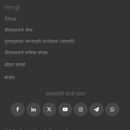
द्रुत दुवे
Shop
डीएसआयजे अ‍ॅप्स
गुंतवणूकदार जनजागृती कार्यक्रम (आयएपी)
डीएसआयजे मासिक संग्रह
ऑफर करतो
बाजार
आमच्याशी संपर्क साधा​