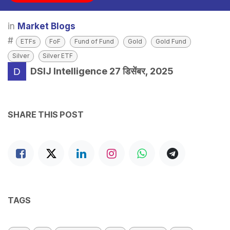
in
Market Blogs
#
ETFs
FoF
Fund of Fund
Gold
Gold Fund
Silver
Silver ETF
DSIJ Intelligence
27 डिसेंबर, 2025
SHARE THIS POST
TAGS