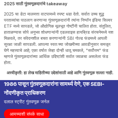
2025 साठी गुंतवणूकदारांचे takeaway
2025 चा डेटा मालमत्ता वाटपामध्ये स्पष्ट धडा देतो. सर्वात उच्च शुद्ध
परताव्यांचा पाठलाग करणाऱ्या गुंतवणूकदारांनी त्यांना निप्पॉन इंडिया सिल्वर
ETF मध्ये सापडले, जो औद्योगिक मूलभूत गोष्टींनी चालित होता. संतुलित,
हाताळण्यास सोपे अनुभव शोधणाऱ्यांनी एडलवाइस हायब्रिड संरचनेमध्ये यश
मिळवले, तर संवेदनशील बचत करणाऱ्यांनी SBI गोल्ड फंडमध्ये आपली
सुरक्षा जाळी सापडली. आपल्या स्वतःच्या जोखमीच्या आवडीनुसार समजून
घेणे महत्त्वाचे आहे; एका वर्षात जेव्हा दोन्ही धातू चमकले, "सर्वोत्तम" फंड
म्हणजे गुंतवणूकदारांच्या आर्थिक उद्दिष्टांशी सर्वात जवळचा असलेला फंड
होता.
अस्वीकृती: हा लेख माहितीच्या उद्देशांसाठी आहे आणि गुंतवणूक सल्ला नाही.
1986 पासून गुंतवणूकदारांना सामर्थ्य देणे, एक SEBI-
नोंदणीकृत प्राधिकरण
दलाल स्ट्रीट गुंतवणूक जर्नल
आमच्याशी संपर्क साधा