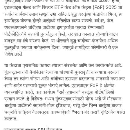
गुंतवणूकदारांसाठी ज्यांना सोन्या आणि चांदीच्या निवडीमध्ये अडचण होती,
एडलवाइस गोल्ड आणि सिल्वर ETF फंड ऑफ फंड्स (FoF) 2025 चा
सर्वात कार्यक्षम उपाय म्हणून उभा राहिला. शुद्ध वस्तूंच्या फंडांपेक्षा भिन्न, हा
हायब्रिड योजना दोन्ही धातूंमध्ये गतिशील वाटप राखतो. वर्षभर, फंड
व्यवस्थापकाने चांदीच्या वाढीच्या झपाट्यांचा फायदा घेण्यासाठी
पोर्टफोलिओचे यशस्वी पुनर्संतुलन केले, तर शांत काळात सोन्याचे वाटप
वाढवून लाभांचे संरक्षण केले. या धोरणाने शुद्ध चांदीच्या फंडांपेक्षा अधिक
गुळगुळीत परतावा मार्गक्रमण दिला, ज्यामुळे हायब्रिड श्रेणीमध्ये ते एक
विशेष ठरले.
या फंडाचा प्राथमिक फायदा त्याच्या संरचनेत आणि कर कार्यक्षमतेत आहे.
गुंतवणूकदारांनी वैयक्तिकरित्या या धोरणाची पुनरावृत्ती करण्याचा प्रयत्न
केला तर त्यांना सोन्या आणि चांदीच्या दरम्यान बदलताना भांडवली नफा कर
आणि बाहेर पडण्याचे शुल्क भोगावे लागेल. एडलवाइस FoF हे अंतर्गत
व्यवस्थापित करते, कर कार्यक्षम "सर्व-हवामान" वस्तूंचा पोर्टफोलिओ
प्रदान करते. हे विशेषतः मध्यम गुंतवणूकदारांसाठी योग्य आहे जे मौल्यवान
धातूंच्या वाढीमध्ये सहभागी होऊ इच्छितात, परंतु दोन भिन्न धातूंच्या बाजार
चक्रांचे सक्रिय वेळापत्रक करण्याऐवजी "भरून बंद करा" दृष्टिकोन पसंत
करतात.