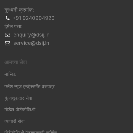
दूरध्वनी क्रमांक:
+91 9240904920
ईमेल पत्ता:
​enquiry@dsij.in
​service@dsij.in
आमच्या सेवा
मासिक
फ्लॅश न्यूज इन्व्हेस्टमेंट वृत्तपत्र
गुंतवणूकदार सेवा
मॉडेल पोर्टफोलिओ
व्यापारी सेवा
पोर्टफोलिओ ऍडव्हायजरी सर्व्हिस