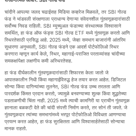
संरक्षणात्मक आधार: SBI गोल्ड फंड
चांदीने आपल्या जलद चढाईसह मिडिया कव्हरेज मिळवले, तर SBI गोल्ड
फंड ने भांडवली संरक्षणाला प्राधान्य देणाऱ्या संवेदनशील गुंतवणूकदारांसाठी
सर्वोच्च निवड राहिली. SBI म्युच्युअल फंडाच्या संस्थात्मक विश्वासाने
समर्थित, हा फंड ऑफ फंड्स SBI गोल्ड ETF मध्ये गुंतवणूक करतो आणि
स्थिरतेसाठी प्रसिद्ध आहे. 2025 मध्ये, जेव्हा समभाग बाजारांनी आंतरिम
सुधारणा अनुभवली, SBI गोल्ड फंडने एक आदर्श पोर्टफोलिओ स्थिर
करणारा म्हणून कार्य केले, स्थिर, महागाई-पराजित परताव्यांसह चांदीच्या
समकक्षांपेक्षा लक्षणीय कमी अस्थिरतेसह.
हा फंड दीर्घकालीन गुंतवणूकदारांसाठी शिफारस केला जातो जे
आपातकालीन निधी किंवा महागाईविरुद्ध हेज तयार करत आहेत. डिजिटल
सोन्या किंवा दागिन्यांच्या तुलनेत, SBI गोल्ड फंड उच्च तरलता आणि
पारदर्शक किंमत प्रदान करतो, ज्यामुळे बनवण्याच्या शुल्क किंवा शुद्धतेच्या
पडताळणीची चिंता नाही. 2025 मध्ये त्याची कामगिरी या प्राचीन गुंतवणूक
ज्ञानाला बळकटी देते की चांदी संपत्ती निर्माण करते, तर सोनं ती जपते. जे
गुंतवणूकदार त्यांच्या समभागांमध्ये भरपूर पोर्टफोलिओ विविधता आणण्याचा
प्रयत्न करत आहेत, हा फंड सुरक्षितता आणि विश्वासार्हतेसाठी सोन्याचा
मानक राहतो.