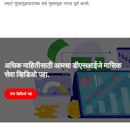
स्मार्ट गुंतवणूकदारांच्या सर्व गुंतवणूक गरजा पूर्ण करते.
अधिक माहितीसाठी आमचा डीएसआईजे मासिक
सेवा व्हिडिओ पहा.
सेवा व्हिडिओ पहा