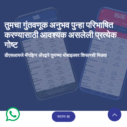
तुमचा गुंतवणूक अनुभव पुन्हा परिभाषित
करण्यासाठी आवश्यक असलेली प्रत्येक
गोष्ट
डीएसआयजे मॅगझिन ॲपद्वारे तुमच्या मोबाइलवर शिफारसी मिळवा
सदस्य व्हा