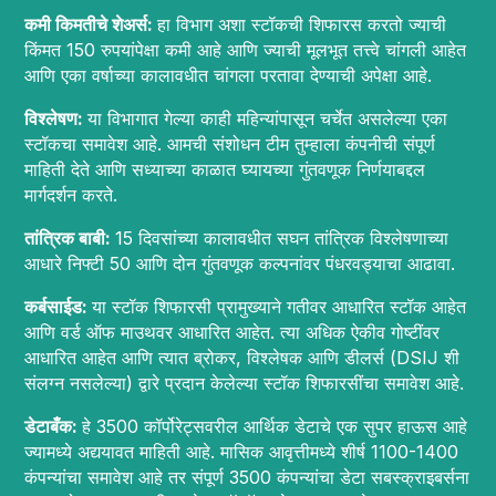
कमी किमतीचे शेअर्स:
हा विभाग अशा स्टॉकची शिफारस करतो ज्याची
किंमत 150 रुपयांपेक्षा कमी आहे आणि ज्याची मूलभूत तत्त्वे चांगली आहेत
आणि एका वर्षाच्या कालावधीत चांगला परतावा देण्याची अपेक्षा आहे.
विश्लेषण:
या विभागात गेल्या काही महिन्यांपासून चर्चेत असलेल्या एका
स्टॉकचा समावेश आहे. आमची संशोधन टीम तुम्हाला कंपनीची संपूर्ण
माहिती देते आणि सध्याच्या काळात घ्यायच्या गुंतवणूक निर्णयाबद्दल
मार्गदर्शन करते.
तांत्रिक बाबी:
15 दिवसांच्या कालावधीत सघन तांत्रिक विश्लेषणाच्या
आधारे निफ्टी 50 आणि दोन गुंतवणूक कल्पनांवर पंधरवड्याचा आढावा.
कर्बसाईड:
या स्टॉक शिफारसी प्रामुख्याने गतीवर आधारित स्टॉक आहेत
आणि वर्ड ऑफ माउथवर आधारित आहेत. त्या अधिक ऐकीव गोष्टींवर
आधारित आहेत आणि त्यात ब्रोकर, विश्लेषक आणि डीलर्स (DSIJ शी
संलग्न नसलेल्या) द्वारे प्रदान केलेल्या स्टॉक शिफारसींचा समावेश आहे.
डेटाबँक:
हे 3500 कॉर्पोरेट्सवरील आर्थिक डेटाचे एक सुपर हाऊस आहे
ज्यामध्ये अद्ययावत माहिती आहे. मासिक आवृत्तीमध्ये शीर्ष 1100-1400
कंपन्यांचा समावेश आहे तर संपूर्ण 3500 कंपन्यांचा डेटा सबस्क्राइबर्सना