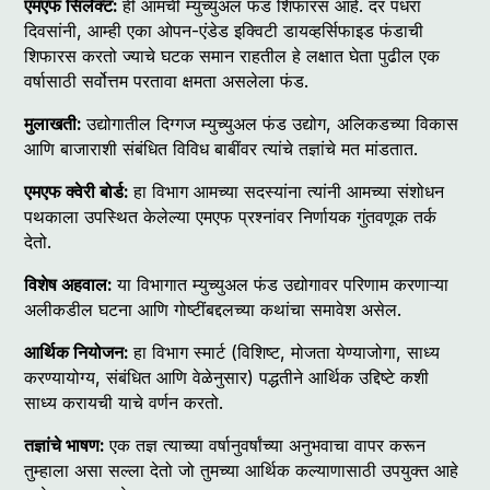
एमएफ सिलेक्ट:
ही आमची म्युच्युअल फंड शिफारस आहे. दर पंधरा
दिवसांनी, आम्ही एका ओपन-एंडेड इक्विटी डायव्हर्सिफाइड फंडाची
शिफारस करतो ज्याचे घटक समान राहतील हे लक्षात घेता पुढील एक
वर्षासाठी सर्वोत्तम परतावा क्षमता असलेला फंड.
मुलाखती:
उद्योगातील दिग्गज म्युच्युअल फंड उद्योग, अलिकडच्या विकास
आणि बाजाराशी संबंधित विविध बाबींवर त्यांचे तज्ञांचे मत मांडतात.
एमएफ क्वेरी बोर्ड:
हा विभाग आमच्या सदस्यांना त्यांनी आमच्या संशोधन
पथकाला उपस्थित केलेल्या एमएफ प्रश्नांवर निर्णायक गुंतवणूक तर्क
देतो.
विशेष अहवाल:
या विभागात म्युच्युअल फंड उद्योगावर परिणाम करणाऱ्या
अलीकडील घटना आणि गोष्टींबद्दलच्या कथांचा समावेश असेल.
आर्थिक नियोजन:
हा विभाग स्मार्ट (विशिष्ट, मोजता येण्याजोगा, साध्य
करण्यायोग्य, संबंधित आणि वेळेनुसार) पद्धतीने आर्थिक उद्दिष्टे कशी
साध्य करायची याचे वर्णन करतो.
तज्ञांचे भाषण:
एक तज्ञ त्याच्या वर्षानुवर्षांच्या अनुभवाचा वापर करून
तुम्हाला असा सल्ला देतो जो तुमच्या आर्थिक कल्याणासाठी उपयुक्त आहे