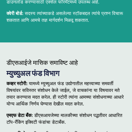
डाउनलोड करण्यासाठी एक्सेल फॉरमॅटमध्ये उपलब्ध आहे.
क्वेरी बोर्ड:
सदस्य त्यांच्याकडे असलेल्या स्टॉकबद्दल त्यांचे प्रश्न विचारू
शकतात आणि आमचे तज्ञ मार्गदर्शन मिळवू शकतात.
डीएसआईजे मासिक समाविष्ट आहे
म्युच्युअल फंड विभाग
कव्हर स्टोरी:
यामध्ये म्युच्युअल फंड उद्योगातील महत्त्वाच्या समवर्ती
विषयांवर सविस्तर संशोधन केले जाईल, जे वाचकांना या विषयावर मते
तयार करण्यास मदत करेल. ही स्टोरी त्यांना आमच्या संशोधनाच्या आधारे
योग्य आर्थिक निर्णय घेण्यास देखील मदत करेल.
एमएफ डेटा बँक:
डीएसआयजेच्या मालकीच्या संशोधन पद्धतीवर आधारित
टॉप-रँकिंग इक्विटी फंडांचा डेटाबँक.