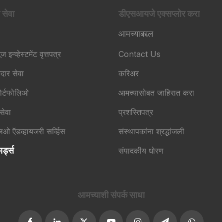
 सेवा
डीएसआयजे एक्सप्लोर करा
आमच्याबद्दल
ूज इन्व्हेस्टमेंट वृत्तपत्र
Contact Us
कदार सेवा
करिअर
ोर्टफोलिओ
आमच्यासोबत जाहिरात करा
 सेवा
प्रशस्तिपत्र
लिओ ऍडव्हायजरी सर्व्हिस
संस्थापकांना श्रद्धांजली
र्ड्स
संपादकीय धोरण
आमच्याशी संपर्क साधा​