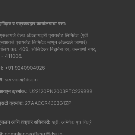
दणीकृत व पत्रव्यवहार कार्यालयाचा पत्ता:
एसआयजे वेल्थ अ‍ॅडव्हायझरी प्रायव्हेट लिमिटेड (पूर्वी
एसआयजे प्रायव्हेट लिमिटेड म्हणून ओळखले जाणारे)
र्यालय क्र. 409, सोलिटेअर बिझनेस हब, कल्याणी नगर,
णे - 411006.
l:
+91 9240904926
ेल
: service@dsij.in
आयएन क्रमांक.:
U22120PN2003PTC239888
एसटी क्रमांक:
27AACCR4303G1ZP
ुपालन आणि तक्रार अधिकारी:
श्री. अभिषेक एच चित्रे
ेल:
complianceofficer@dsij.in