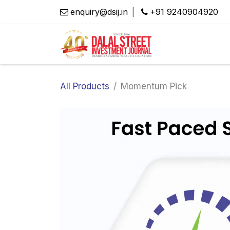
Skip to Content
enquiry@dsij.in
|
​+91 9240904920
All Products
Momentum Pick