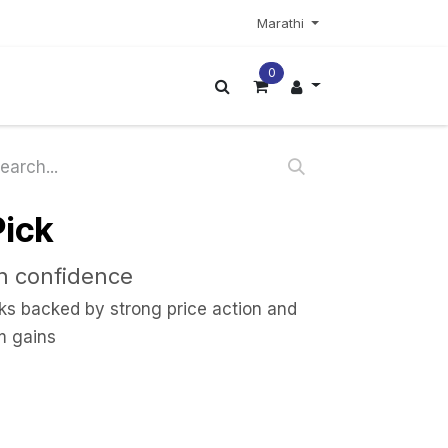
Marathi
0
अधिक
ick
th confidence
ks backed by strong price action and
m gains