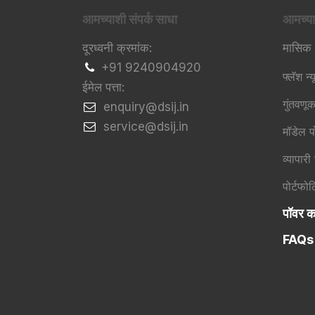
आमच्याशी संपर्क साधा
आमच्या
दूरध्वनी क्रमांक:
मासिक
+91 9240904920
फ्लॅश न्य
ईमेल पत्ता:
गुंतवणू
​enquiry@dsij.in
​service@dsij.in
मॉडेल प
व्यापारी
पोर्टफो
पॉवर का
FAQs