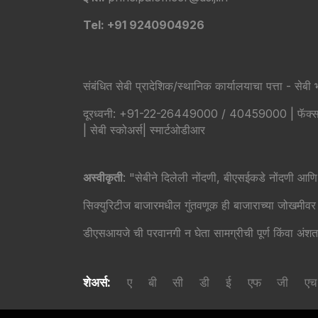
Tel: +91 9240904926
संबंधित सेबी प्रादेशिक/स्थानिक कार्यालयाचा पत्ता - सेबी भ
दूरध्वनी: +91-22-26449000 / 40459000 | फॅक्स:
|
सेबी स्कोअर्स
|
स्मार्टओडीआर
अस्वीकृती
: "सेबीने दिलेली नोंदणी, बीएसईकडे नोंदणी आणि 
सिक्युरिटीज बाजारमधील गुंतवणूक ही बाजाराच्या जोखमीवर आ
डीएसआयजे ची परवानगी न घेता सामग्रीची पूर्ण किंवा अंशत
शेअर्स:
ए
बी
सी
डी
ई
एफ
जी
एच