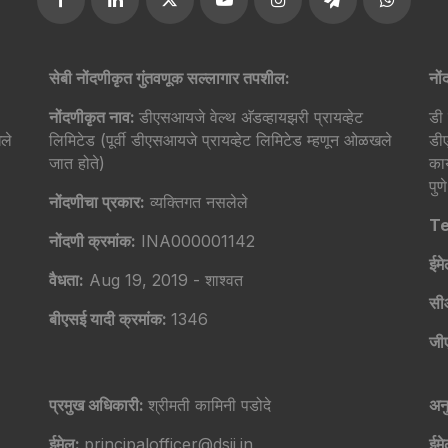
सेबी नोंदणीकृत गुंतवणूक सल्लागार तपशील:
नों
नोंदणीकृत नाव:
डीएसआयजे वेल्थ अ‍ॅडव्हायझरी प्रायव्हेट
डी 
ले
लिमिटेड (पूर्वी डीएसआयजे प्रायव्हेट लिमिटेड म्हणून ओळखले
डी
जात होते)
का
पु
नोंदणीचा प्रकार:
व्यक्तिगत नसलेले
Te
नोंदणी क्रमांक:
INA000001142
ईम
वैधता:
Aug 19, 2019 - शाश्वत
सी
बीएसई यादी क्रमांक:
1346
जी
प्रमुख अधिकारी:
श्रीमती कामिनी पडोदे
अन
ईमेल:
principalofficer@dsij.in
ईम