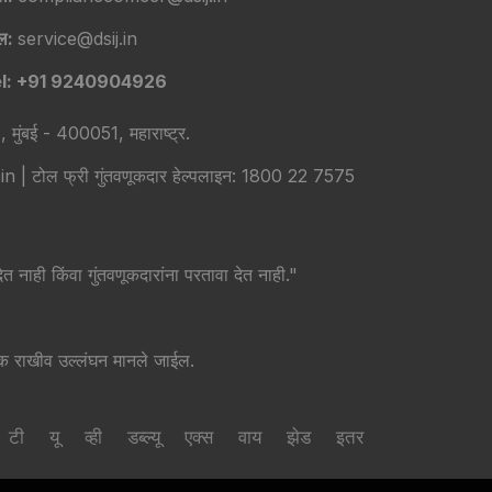
ेल:
service@dsij.in
l: +91 9240904926
व), मुंबई - 400051, महाराष्ट्र.
टोल फ्री गुंतवणूकदार हेल्पलाइन: 1800 22 7575
 नाही किंवा गुंतवणूकदारांना परतावा देत नाही."
क्क राखीव उल्लंघन मानले जाईल.
टी
यू
व्ही
डब्ल्यू
एक्स
वाय
झेड
इतर