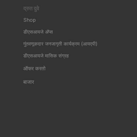
द्रुत दुवे
Shop
डीएसआयजे अ‍ॅप्स
गुंतवणूकदार जनजागृती कार्यक्रम (आयएपी)
डीएसआयजे मासिक संग्रह
ऑफर करतो
बाजार