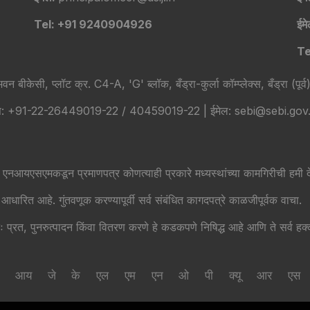
Tel: +91 9240904926
ईम
Te
वन बीकेसी, प्लॉट क्र. C4-A, 'G' ब्लॉक, बँड्रा-कुर्ला कॉम्प्लेक्स, बँड्रा (पूर्
 +91-22-26449019-22 / 40459019-22 | ईमेल: sebi@sebi.gov.in | 
एनआयएसएमकडून प्रमाणपत्र कोणत्याही प्रकारे मध्यस्थांच्या कामगिरीची हमी देत
धारित आहे. गुंतवणूक करण्यापूर्वी सर्व संबंधित कागदपत्रे काळजीपूर्वक वाचा.
ः प्रत, पुनरुत्पादन किंवा वितरण करणे हे कडकपणे निषिद्ध आहे आणि ते सर्व ह
आय
जे
के
एल
एम
एन
ओ
पी
क्यू
आर
एस