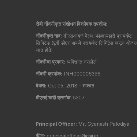
सेबी नोंदणीकृत संशोधन विश्लेषक तपशील:
नोंदणीकृत नाव:
डीएसआयजे वेल्थ अ‍ॅडव्हायझरी प्रायव्हेट
लिमिटेड (पूर्वी डीएसआयजे प्रायव्हेट लिमिटेड म्हणून ओळख
जात होते)
नोंदणीचा प्रकार:
व्यक्तिगत नसलेले
नोंदणी क्रमांक:
INH000006396
वैधता:
Oct 05, 2018 - शाश्वत
बीएसई यादी क्रमांक:
5307
Principal Officer:
Mr. Gyanesh Patodiya
ईमेल:
principalofficer@dsij.in