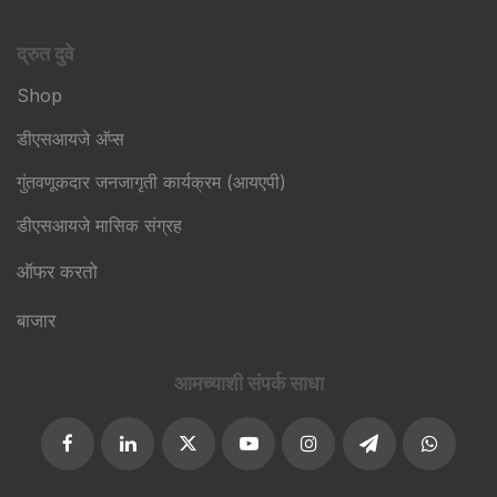
द्रुत दुवे
Shop
डीएसआयजे अ‍ॅप्स
गुंतवणूकदार जनजागृती कार्यक्रम (आयएपी)
डीएसआयजे मासिक संग्रह
ऑफर करतो
बाजार
आमच्याशी संपर्क साधा​