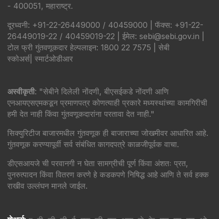
- 400051, महाराष्ट्र.
दूरध्वनी: +91-22-26449000 / 40459000 | फॅक्स: +91-22-
26449019-22 / 40459019-22 | ईमेल: sebi@sebi.gov.in |
टोल फ्री गुंतवणूकदार हेल्पलाइन: 1800 22 7575 |
सेबी
स्कोअर्स
|
स्मार्टओडीआर
अस्वीकृती
: "सेबीने दिलेली नोंदणी, बीएसईकडे नोंदणी आणि
एनआयएसएमकडून प्रमाणपत्र कोणत्याही प्रकारे मध्यस्थांच्या कामगिरीची
हमी देत नाही किंवा गुंतवणूकदारांना परतावा देत नाही."
सिक्युरिटीज बाजारमधील गुंतवणूक ही बाजाराच्या जोखमीवर आधारित आहे.
गुंतवणूक करण्यापूर्वी सर्व संबंधित कागदपत्रे काळजीपूर्वक वाचा.
डीएसआयजे ची परवानगी न घेता सामग्रीची पूर्ण किंवा अंशतः प्रत,
पुनरुत्पादन किंवा वितरण करणे हे कडकपणे निषिद्ध आहे आणि ते सर्व हक्क
राखीव उल्लंघन मानले जाईल.