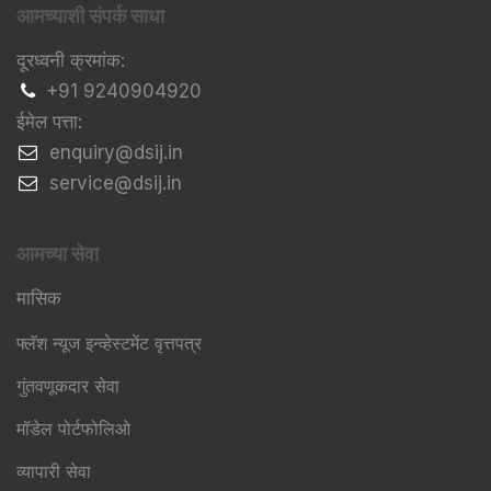
आमच्याशी संपर्क साधा
दूरध्वनी क्रमांक:
+91 9240904920
ईमेल पत्ता:
​enquiry@dsij.in
​service@dsij.in
आमच्या सेवा
मासिक
फ्लॅश न्यूज इन्व्हेस्टमेंट वृत्तपत्र
गुंतवणूकदार सेवा
मॉडेल पोर्टफोलिओ
व्यापारी सेवा