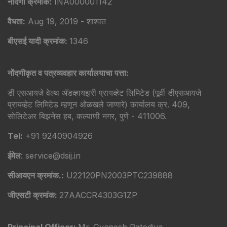
नोंदणी क्रमांक:
INA000001142
वैधता:
Aug 19, 2019 - शाश्वत
बीएसई यादी क्रमांक:
1346
नोंदणीकृत व पत्रव्यवहार कार्यालयाचा पत्ता:
डी एसआयजे वेल्थ अ‍ॅडव्हायझरी प्रायव्हेट लिमिटेड (पूर्वी डीएसआयजे
प्रायव्हेट लिमिटेड म्हणून ओळखले जाणारे) कार्यालय क्र. 409,
सोलिटेअर बिझनेस हब, कल्याणी नगर, पुणे - 411006.
Tel:
+91 9240904926
ईमेल
: service@dsij.in
सीआयएन क्रमांक.:
U22120PN2003PTC239888
जीएसटी क्रमांक:
27AACCR4303G1ZP
Principal Officer:
Mr. Gyanesh Patodiya