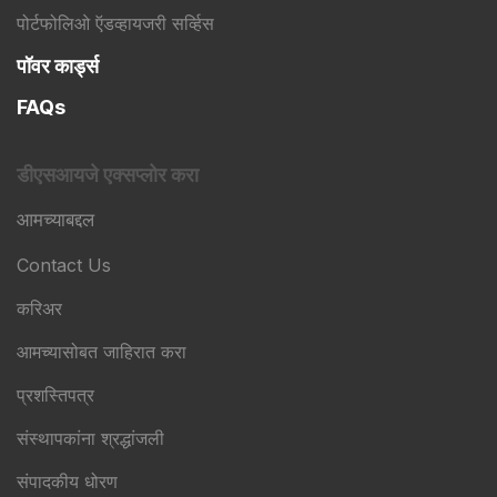
पोर्टफोलिओ ऍडव्हायजरी सर्व्हिस
पॉवर कार्ड्स
FAQs
डीएसआयजे एक्सप्लोर करा
आमच्याबद्दल
Contact Us
करिअर
आमच्यासोबत जाहिरात करा
प्रशस्तिपत्र
संस्थापकांना श्रद्धांजली
संपादकीय धोरण