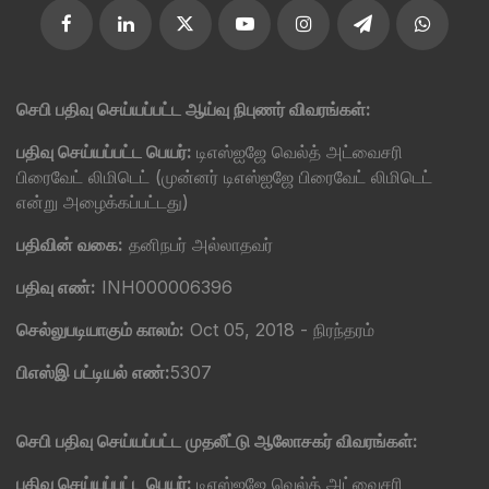
செபி பதிவு செய்யப்பட்ட ஆய்வு நிபுணர் விவரங்கள்:
பதிவு செய்யப்பட்ட பெயர்:
டிஎஸ்ஐஜே வெல்த் அட்வைசரி
பிரைவேட் லிமிடெட் (முன்னர் டிஎஸ்ஐஜே பிரைவேட் லிமிடெட்
என்று அழைக்கப்பட்டது)
பதிவின் வகை:
தனிநபர் அல்லாதவர்
பதிவு எண்:
INH000006396
செல்லுபடியாகும் காலம்:
Oct 05, 2018 - நிரந்தரம்
பிஎஸ்இ பட்டியல் எண்:
5307
செபி பதிவு செய்யப்பட்ட முதலீட்டு ஆலோசகர் விவரங்கள்:
பதிவு செய்யப்பட்ட பெயர்:
டிஎஸ்ஐஜே வெல்த் அட்வைசரி