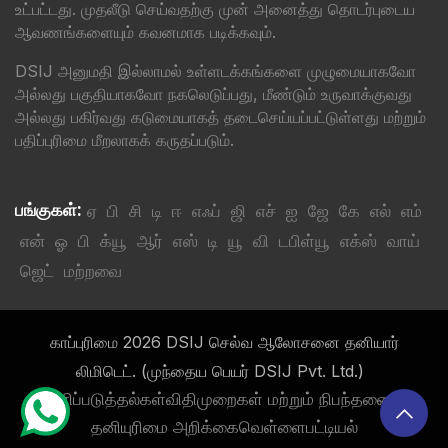
உட்பட்டது. முதலீடு செய்வதற்கு முன் அனைத்து தொடர்புடைய
ஆவணங்களையும் கவனமாக படிக்கவும்.
DSIJ அனுமதி இல்லாமல் உள்ளடக்கங்களை முழுமையாகவோ
அல்லது பகுதியாகவோ நகலெடுப்பது, மீண்டும் உருவாக்குவது
அல்லது பகிர்வது கடுமையாகத் தடைசெய்யப்பட்டுள்ளது மற்றும்
பதிப்புரிமை மீறலாகக் கருதப்படும்.
பங்குகள்:
ஏ
பி
சி
டி
ஈ
எஃப்
ஜி
எச்
ஐ
ஜே
கே
எல்
எம்
என்
ஓ
பி
க்யூ
ஆர்
எஸ்
டி
யூ
வி
டபிள்யூ
எக்ஸ்
வாய்
ஜெட்
மற்றவை
காப்புரிமை 2026 DSIJ செல்வ ஆலோசனை தனியார்
லிமிடெட். (முந்தைய பெயர் DSIJ Pvt. Ltd.)
வெளிப்படுத்தல்கள்
விதிமுறைகள் மற்றும் நிபந்தனைகள்
தனியுரிமை அறிக்கை
வெள்ளைபட்டியல்