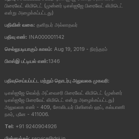
பிரைவேட் லிமிடெட் (முன்னர் டிஎஸ்ஐஜே பிரைவேட் லிமிடெட்
என்று அழைக்கப்பட்டது)
பதிவின் வகை:
தனிநபர் அல்லாதவர்
பதிவு எண்:
INA000001142
செல்லுபடியாகும் காலம்:
Aug 19, 2019 - நிரந்தரம்
பிஎஸ்இ பட்டியல் எண்:
1346
பதிவுசெய்யப்பட்ட மற்றும் தொடர்பு அலுவலக முகவரி:
டிஎஸ்ஐஜே வெல்த் அட்வைசரி பிரைவேட் லிமிடெட் (முன்னர்
டிஎஸ்ஐஜே பிரைவேட் லிமிடெட் என்று அழைக்கப்பட்டது)
அலுவலக எண் - 409, சோலிடயர் பிஸினஸ் ஹப், கல்யாணி
நகர், புனே - 411006.
Tel:
+91 9240904926
மின்னஞ்சல்
: service@dsij.in