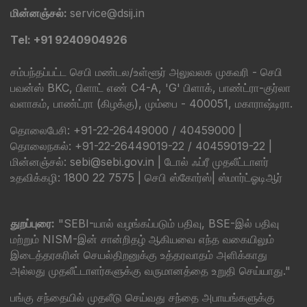
மின்னஞ்சல்:
service@dsij.in
Tel: +91 9240904926
சம்பந்தப்பட்ட செபி மண்டல/உள்ளூர் அலுவலக முகவரி - செபி
பவன்ஸ் BKC, பிளாட் எண் C4-A, 'G' பிளாக், பாண்ட்ரா-குர்லா
வளாகம், பாண்ட்ரா (கிழக்கு), மும்பை - 400051, மகாராஷ்டிரா.
தொலைபேசி: +91-22-26449000 / 40459000 |
தொலைநகல்: +91-22-26449019-22 / 40459019-22 |
மின்னஞ்சல்: sebi@sebi.gov.in | டோல் ஃப்ரீ முதலீட்டாளர்
உதவிக்கழி: 1800 22 7575 |
செபி ஸ்கோர்ஸ்
|
ஸ்மார்ட்ஓடிஆர்
துறப்புரை:
"SEBI-யால் வழங்கப்படும் பதிவு, BSE-இல் பதிவு
மற்றும் NISM-இன் சான்றிதழ் ஆகியவை எந்த வகையிலும்
இடைத்தரகரின் செயல்திறனுக்கு உத்தரவாதம் அளிக்காது
அல்லது முதலீட்டாளர்களுக்கு வருமானத்தை உறுதி செய்யாது."
பங்கு சந்தையில் முதலீடு செய்வது சந்தை அபாயங்களுக்கு