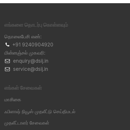
எங்களை தொடர்பு கொள்ளவும்
தொலைபேசி எண்:
+91 9240904920
மின்னஞ்சல் முகவரி:
​enquiry@dsij.in
​service@dsij.in
எங்கள் சேவைகள்
மாசிகை
ஃபிளாஷ் நியூஸ் முதலீட்டு செய்திமடல்
முதலீட்டாளர் சேவைகள்