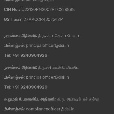
CIN No.:
U22120PN2003PTC239888
GST எண்:
27AACCR4303G1ZP
முதன்மை அதிகாரி:
திரு. க்யானேஷ் படோடியா
மின்னஞ்சல்:
principalofficer@dsij.in
Tel: +91 9240904926
முதன்மை அதிகாரி:
திருமதி காமினி படோடே
மின்னஞ்சல்:
principalofficer@dsij.in
Tel: +91 9240904926
அனுமதி & புகாரளிப்பு அதிகாரி:
திரு. அபிஷேக் எச் சித்ரே
மின்னஞ்சல்:
complianceofficer@dsij.in