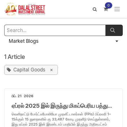
Skip to Content
0
Market Blogs
1 Article
Capital Goods
×
பிப். 21
2026
ஏப்ரல் 2025 இல் இருந்து மிகப்பெரிய பத்துநாள் FPI வாங்குதல்; மூலதன பொருட்கள் முன்னணி நிலையில் உள்ளன, IT இல் ரூ 10,956 கோடி வெளியேற்றம் காணப்படுகிறது
வெளிநாட்டு போர்ட்ஃபோலியோ முதலீட்டாளர்கள் (FPIs) பிப்ரவரி 1–
15க்குள் 15 துறைகளில் ரூ 33,487 கோடி முதலீடு செய்துள்ளனர்,
இது ஏப்ரல் 2025 இன் இரண்டாம் பாதியில் இருந்து அதிகபட்சம்