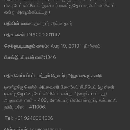
பிரைவேட் லிமிடெட் (முன்னர் டிஎஸ்ஐஜே பிரைவேட் லிமிடெட்
என்று அழைக்கப்பட்டது)
பதிவின் வகை:
தனிநபர் அல்லாதவர்
பதிவு எண்:
INA000001142
செல்லுபடியாகும் காலம்:
Aug 19, 2019 - நிரந்தரம்
பிஎஸ்இ பட்டியல் எண்:
1346
பதிவுசெய்யப்பட்ட மற்றும் தொடர்பு அலுவலக முகவரி:
டிஎஸ்ஐஜே வெல்த் அட்வைசரி பிரைவேட் லிமிடெட் (முன்னர்
டிஎஸ்ஐஜே பிரைவேட் லிமிடெட் என்று அழைக்கப்பட்டது)
அலுவலக எண் - 409, சோலிடயர் பிஸினஸ் ஹப், கல்யாணி
நகர், புனே - 411006.
Tel:
+91 9240904926
மின்னஞ்சல்
: service@dsij.in