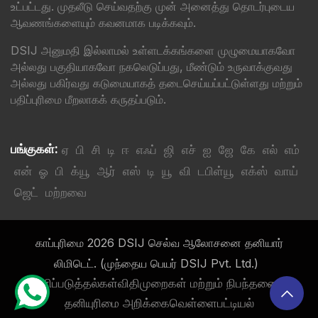
உட்பட்டது. முதலீடு செய்வதற்கு முன் அனைத்து தொடர்புடைய
ஆவணங்களையும் கவனமாக படிக்கவும்.
DSIJ அனுமதி இல்லாமல் உள்ளடக்கங்களை முழுமையாகவோ
அல்லது பகுதியாகவோ நகலெடுப்பது, மீண்டும் உருவாக்குவது
அல்லது பகிர்வது கடுமையாகத் தடைசெய்யப்பட்டுள்ளது மற்றும்
பதிப்புரிமை மீறலாகக் கருதப்படும்.
பங்குகள்:
ஏ
பி
சி
டி
ஈ
எஃப்
ஜி
எச்
ஐ
ஜே
கே
எல்
எம்
என்
ஓ
பி
க்யூ
ஆர்
எஸ்
டி
யூ
வி
டபிள்யூ
எக்ஸ்
வாய்
ஜெட்
மற்றவை
காப்புரிமை 2026 DSIJ செல்வ ஆலோசனை தனியார்
லிமிடெட். (முந்தைய பெயர் DSIJ Pvt. Ltd.)
வெளிப்படுத்தல்கள்
விதிமுறைகள் மற்றும் நிபந்தனைகள்
தனியுரிமை அறிக்கை
வெள்ளைபட்டியல்