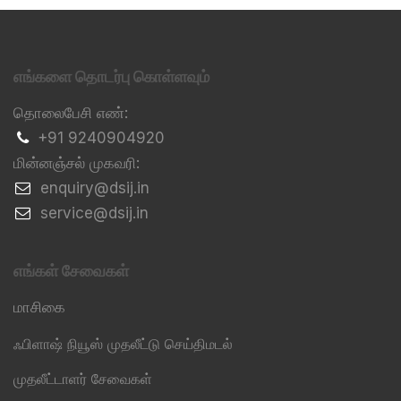
எங்களை தொடர்பு கொள்ளவும்
தொலைபேசி எண்:
+91 9240904920
மின்னஞ்சல் முகவரி:
​enquiry@dsij.in
​service@dsij.in
எங்கள் சேவைகள்
மாசிகை
ஃபிளாஷ் நியூஸ் முதலீட்டு செய்திமடல்
முதலீட்டாளர் சேவைகள்