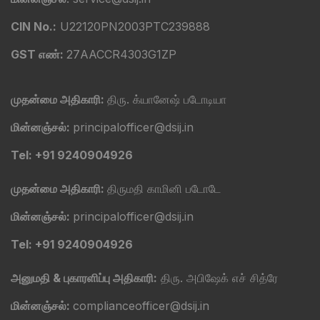
CIN No.:
U22120PN2003PTC239888
GST எண்:
27AACCR4303G1ZP
முதன்மை அதிகாரி:
திரு. க்யானேஷ் படோடியா
மின்னஞ்சல்:
principalofficer@dsij.in
Tel: +91 9240904926
முதன்மை அதிகாரி:
திருமதி காமினி படோடே
மின்னஞ்சல்:
principalofficer@dsij.in
Tel: +91 9240904926
அனுமதி & புகாரளிப்பு அதிகாரி:
திரு. அபிஷேக் எச் சித்ரே
மின்னஞ்சல்:
complianceofficer@dsij.in