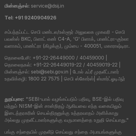
மின்னஞ்சல்:
service@dsij.in
Tel: +91 9240904926
சம்பந்தப்பட்ட செபி மண்டல/உள்ளூர் அலுவலக முகவரி - செபி
பவன்ஸ் BKC, பிளாட் எண் C4-A, 'G' பிளாக், பாண்ட்ரா-குர்லா
வளாகம், பாண்ட்ரா (கிழக்கு), மும்பை - 400051, மகாராஷ்டிரா.
தொலைபேசி: +91-22-26449000 / 40459000 |
தொலைநகல்: +91-22-26449019-22 / 40459019-22 |
மின்னஞ்சல்: sebi@sebi.gov.in | டோல் ஃப்ரீ முதலீட்டாளர்
உதவிக்கழி: 1800 22 7575 |
செபி ஸ்கோர்ஸ்
|
ஸ்மார்ட்ஓடிஆர்
துறப்புரை:
"SEBI-யால் வழங்கப்படும் பதிவு, BSE-இல் பதிவு
மற்றும் NISM-இன் சான்றிதழ் ஆகியவை எந்த வகையிலும்
இடைத்தரகரின் செயல்திறனுக்கு உத்தரவாதம் அளிக்காது
அல்லது முதலீட்டாளர்களுக்கு வருமானத்தை உறுதி செய்யாது."
பங்கு சந்தையில் முதலீடு செய்வது சந்தை அபாயங்களுக்கு