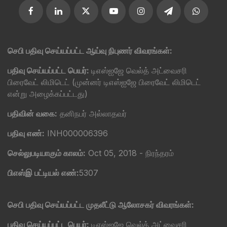
செபி பதிவு செய்யப்பட்ட ஆய்வு நிபுணர் விவரங்கள்:
பதிவு செய்யப்பட்ட பெயர்:
டிஎஸ்ஐஜே வெல்த் அட்வைசரி
பிரைவேட் லிமிடெட் (முன்னர் டிஎஸ்ஐஜே பிரைவேட் லிமிடெட்
என்று அழைக்கப்பட்டது)
பதிவின் வகை:
தனிநபர் அல்லாதவர்
பதிவு எண்:
INH000006396
செல்லுபடியாகும் காலம்:
Oct 05, 2018 - நிரந்தரம்
பிஎஸ்இ பட்டியல் எண்:
5307
செபி பதிவு செய்யப்பட்ட முதலீட்டு ஆலோசகர் விவரங்கள்:
பதிவு செய்யப்பட்ட பெயர்:
டிஎஸ்ஐஜே வெல்த் அட்வைசரி