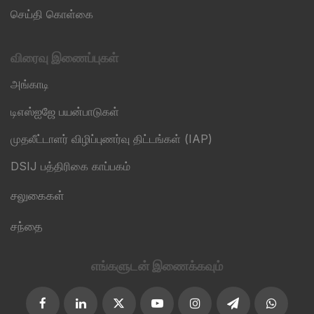
செய்தி கொள்கை
விரைவு இணைப்புகள்
அங்காடி
டிஎஸ்ஐஜே பயன்பாடுகள்
முதலீட்டாளர் விழிப்புணர்வு திட்டங்கள் (IAP)
DSIJ பத்திரிகை காப்பகம்
சலுகைகள்
சந்தை
எங்களுடன் இணைக்கவும்