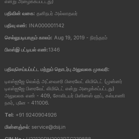
என்று அழைக்கப்பட்டது)
பதிவின் வகை:
தனிநபர் அல்லாதவர்
பதிவு எண்:
INA000001142
செல்லுபடியாகும் காலம்:
Aug 19, 2019 - நிரந்தரம்
பிஎஸ்இ பட்டியல் எண்:
1346
பதிவுசெய்யப்பட்ட மற்றும் தொடர்பு அலுவலக முகவரி:
டிஎஸ்ஐஜே வெல்த் அட்வைசரி பிரைவேட் லிமிடெட் (முன்னர்
டிஎஸ்ஐஜே பிரைவேட் லிமிடெட் என்று அழைக்கப்பட்டது)
அலுவலக எண் - 409, சோலிடயர் பிஸினஸ் ஹப், கல்யாணி
நகர், புனே - 411006.
Tel:
+91 9240904926
மின்னஞ்சல்
: service@dsij.in