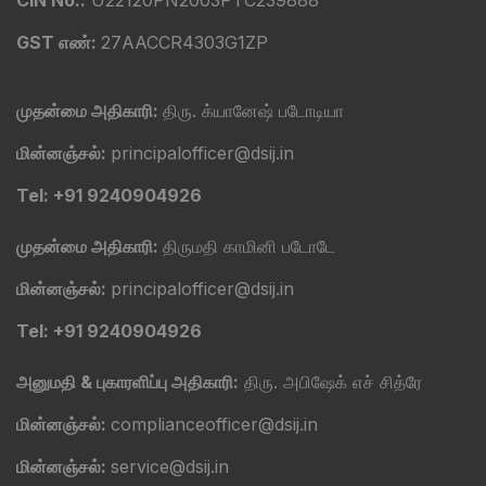
CIN No.:
U22120PN2003PTC239888
GST எண்:
27AACCR4303G1ZP
முதன்மை அதிகாரி:
திரு. க்யானேஷ் படோடியா
மின்னஞ்சல்:
principalofficer@dsij.in
Tel: +91 9240904926
முதன்மை அதிகாரி:
திருமதி காமினி படோடே
மின்னஞ்சல்:
principalofficer@dsij.in
Tel: +91 9240904926
அனுமதி & புகாரளிப்பு அதிகாரி:
திரு. அபிஷேக் எச் சித்ரே
மின்னஞ்சல்:
complianceofficer@dsij.in
மின்னஞ்சல்:
service@dsij.in