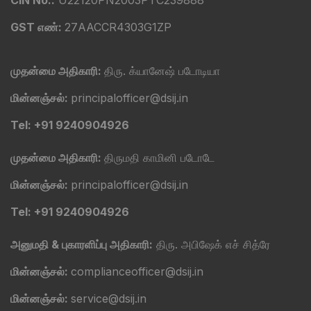
CIN No.:
U22120PN2003PTC239888
GST எண்:
27AACCR4303G1ZP
முதன்மை அதிகாரி:
திரு. க்யானேஷ் படோடியா
மின்னஞ்சல்:
principalofficer@dsij.in
Tel: +91 9240904926
முதன்மை அதிகாரி:
திருமதி காமினி படோடே
மின்னஞ்சல்:
principalofficer@dsij.in
Tel: +91 9240904926
அனுமதி & புகாரளிப்பு அதிகாரி:
திரு. அபிஷேக் எச் சித்ரே
மின்னஞ்சல்:
complianceofficer@dsij.in
மின்னஞ்சல்:
service@dsij.in