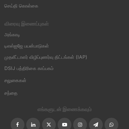
செய்தி கொள்கை
விரைவு இணைப்புகள்
அங்காடி
டிஎஸ்ஐஜே பயன்பாடுகள்
முதலீட்டாளர் விழிப்புணர்வு திட்டங்கள் (IAP)
DSIJ பத்திரிகை காப்பகம்
சலுகைகள்
சந்தை
எங்களுடன் இணைக்கவும்