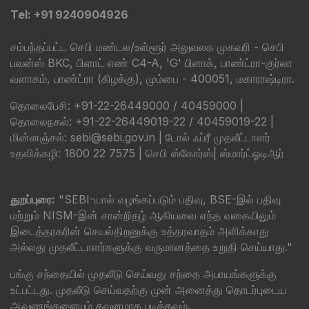
Tel: +91 9240904926
சம்பந்தப்பட்ட செபி மண்டல/உள்ளூர் அலுவலக முகவரி - செபி
பவன்ஸ் BKC, பிளாட் எண் C4-A, 'G' பிளாக், பாண்ட்ரா-குர்லா
வளாகம், பாண்ட்ரா (கிழக்கு), மும்பை - 400051, மகாராஷ்டிரா.
தொலைபேசி: +91-22-26449000 / 40459000 |
தொலைநகல்: +91-22-26449019-22 / 40459019-22 |
மின்னஞ்சல்: sebi@sebi.gov.in | டோல் ஃப்ரீ முதலீட்டாளர்
உதவிக்கழி: 1800 22 7575 |
செபி ஸ்கோர்ஸ்
|
ஸ்மார்ட்ஓடிஆர்
துறப்புரை:
"SEBI-யால் வழங்கப்படும் பதிவு, BSE-இல் பதிவு
மற்றும் NISM-இன் சான்றிதழ் ஆகியவை எந்த வகையிலும்
இடைத்தரகரின் செயல்திறனுக்கு உத்தரவாதம் அளிக்காது
அல்லது முதலீட்டாளர்களுக்கு வருமானத்தை உறுதி செய்யாது."
பங்கு சந்தையில் முதலீடு செய்வது சந்தை அபாயங்களுக்கு
உட்பட்டது. முதலீடு செய்வதற்கு முன் அனைத்து தொடர்புடைய
ஆவணங்களையும் கவனமாக படிக்கவும்.