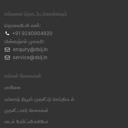
எங்களை தொடர்பு கொள்ளவும்
தொலைபேசி எண்:
+91 9240904920
மின்னஞ்சல் முகவரி:
​enquiry@dsij.in
​service@dsij.in
எங்கள் சேவைகள்
மாசிகை
ஃபிளாஷ் நியூஸ் முதலீட்டு செய்திமடல்
முதலீட்டாளர் சேவைகள்
மாடல் போர்ட்ஃபோலியோ