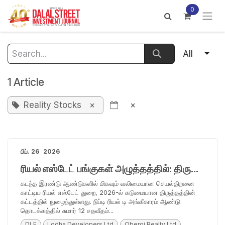
Skip to Content
0
All
1 Article
Reality Stocks
×
×
பிப். 26
2026
ரியல் எஸ்டேட் பங்குகள் அழுத்தத்தில்: திருத்தம் அல்லது ஆரம்ப எச்சரிக்கையா?
கடந்த இரண்டு ஆண்டுகளில் மிகவும் வலிமையான செயல்திறனை
காட்டிய ரியல் எஸ்டேட் துறை, 2026-ல் கடுமையான திருத்தத்தின்
கட்டத்தில் நுழைந்துள்ளது. நிப்டி ரியல் டி அங்கீகாரம் ஆண்டு
தொடக்கத்தில் சுமார் 12 சதவீதம்...
DLF
Lodha Developers Ltd
Oberoi Realty Ltd