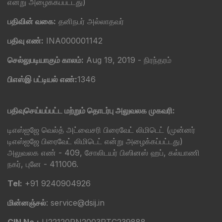
என்று அழைக்கப்பட்டது)
பதிவின் வகை:
தனிநபர் அல்லாதவர்
பதிவு எண்:
INA000001142
செல்லுபடியாகும் காலம்:
Aug 19, 2019 - நிரந்தரம்
பிஎஸ்இ பட்டியல் எண்:
1346
பதிவுசெய்யப்பட்ட மற்றும் தொடர்பு அலுவலக முகவரி:
டிஎஸ்ஐஜே வெல்த் அட்வைசரி பிரைவேட் லிமிடெட் (முன்னர்
டிஎஸ்ஐஜே பிரைவேட் லிமிடெட் என்று அழைக்கப்பட்டது)
அலுவலக எண் - 409, சோலிடயர் பிஸினஸ் ஹப், கல்யாணி
நகர், புனே - 411006.
Tel:
+91 9240904926
மின்னஞ்சல்
: service@dsij.in