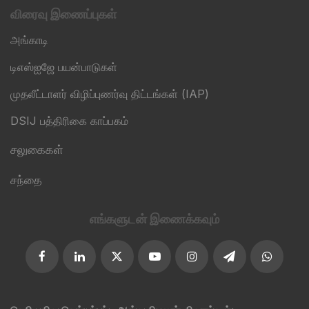
விரைவு இணைப்புகள்
அங்காடி
டிஎஸ்ஐஜே பயன்பாடுகள்
முதலீட்டாளர் விழிப்புணர்வு திட்டங்கள் (IAP)
DSIJ பத்திரிகை காப்பகம்
சலுகைகள்
சந்தை
எங்களுடன் இணைக்கவும்