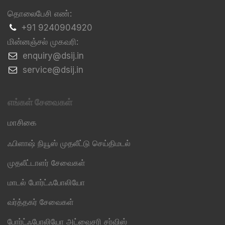
தொலைபேசி எண்:
+91 9240904920
மின்னஞ்சல் முகவரி:
​enquiry@dsij.in
​service@dsij.in
எங்கள் சேவைகள்
மாசிகை
ஃபிளாஷ் நியூஸ் முதலீட்டு செய்திமடல்
முதலீட்டாளர் சேவைகள்
மாடல் போர்ட்ஃபோலியோ
வர்த்தகர் சேவைகள்
போர்ட்ஃபோலியோ அட்வைசரி சர்விஸ்