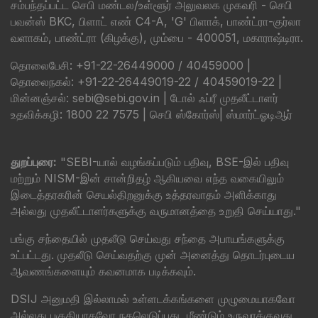
சம்பந்தப்பட்ட செபி மண்டல/உள்ளூர் அலுவலக முகவரி - செபி
பவன்ஸ் BKC, பிளாட் எண் C4-A, 'G' பிளாக், பாண்ட்ரா-குர்லா
வளாகம், பாண்ட்ரா (கிழக்கு), மும்பை - 400051, மகாராஷ்டிரா.
தொலைபேசி: +91-22-26449000 / 40459000 |
தொலைநகல்: +91-22-26449019-22 / 40459019-22 |
மின்னஞ்சல்: sebi@sebi.gov.in | டோல் ஃப்ரீ முதலீட்டாளர்
உதவிக்கழி: 1800 22 7575 |
செபி ஸ்கோர்ஸ்
|
ஸ்மார்ட்ஓடிஆர்
துறப்புரை:
"SEBI-யால் வழங்கப்படும் பதிவு, BSE-இல் பதிவு
மற்றும் NISM-இன் சான்றிதழ் ஆகியவை எந்த வகையிலும்
இடைத்தரகரின் செயல்திறனுக்கு உத்தரவாதம் அளிக்காது
அல்லது முதலீட்டாளர்களுக்கு வருமானத்தை உறுதி செய்யாது."
பங்கு சந்தையில் முதலீடு செய்வது சந்தை அபாயங்களுக்கு
உட்பட்டது. முதலீடு செய்வதற்கு முன் அனைத்து தொடர்புடைய
ஆவணங்களையும் கவனமாக படிக்கவும்.
DSIJ அனுமதி இல்லாமல் உள்ளடக்கங்களை முழுமையாகவோ
அல்லது பகுதியாகவோ நகலெடுப்பது, மீண்டும் உருவாக்குவது