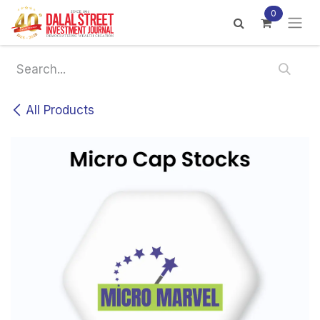
Skip to Content
0
All Products