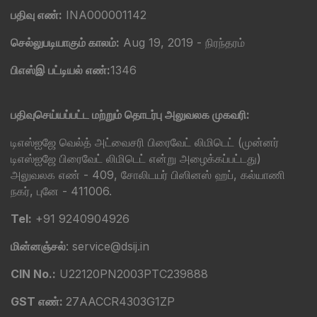
பதிவு எண்:
INA000001142
செல்லுபடியாகும் காலம்:
Aug 19, 2019 - நிரந்தரம்
பிஎஸ்இ பட்டியல் எண்:
1346
பதிவுசெய்யப்பட்ட மற்றும் தொடர்பு அலுவலக முகவரி:
டிஎஸ்ஐஜே வெல்த் அட்வைசரி பிரைவேட் லிமிடெட் (முன்னர்
டிஎஸ்ஐஜே பிரைவேட் லிமிடெட் என்று அழைக்கப்பட்டது)
அலுவலக எண் - 409, சோலிடயர் பிஸினஸ் ஹப், கல்யாணி
நகர், புனே - 411006.
Tel:
+91 9240904926
மின்னஞ்சல்
: service@dsij.in
CIN No.:
U22120PN2003PTC239888
GST எண்:
27AACCR4303G1ZP