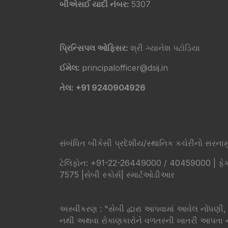
બીએસઈ યાદી નંબર:
5307
પ્રિન્સિપલ ઓફિસર:
શ્રી ગ્યાનેશ પટોડિયા
ઈમેલ:
principalofficer@dsij.in
તેલ: +91 9240904926
સંબંધિત બીકેસી પ્રદેશીય/સ્થાનિક કચેરીનો સરનામું -
ટેલિફોન: +91-22-26449000 / 40459000 | ફેક્
7575 |
સેબી સ્કોર્સ
|
સ્માર્ટઓડીઆર
​અસ્વીકરણ : "સેબી દ્વારા આપવામાં આવેલ નોં
નથી અથવા રોકાણકારોને વળતરની ખાતરી આપતા 