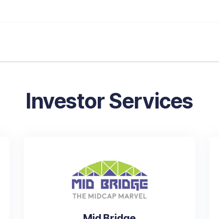
ગેઝિન
અમારી સેવાઓ
અંતર્દૃષ્ટિ
બજાર
કેલ્ક્યુલે
Investor Services
Mid Bridge