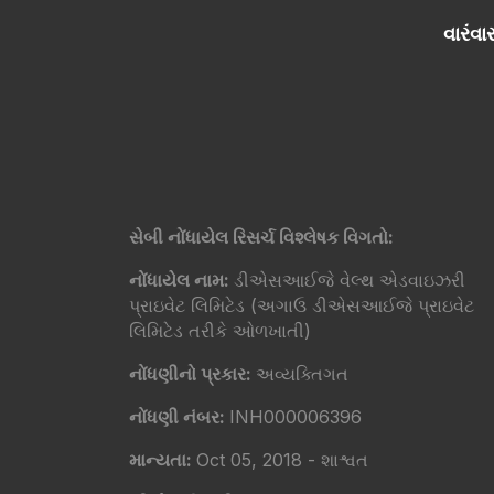
વારંવાર
સેબી નોંધાયેલ રિસર્ચ વિશ્લેષક વિગતો:
નોંધાયેલ નામ:
ડીએસઆઈજે વેલ્થ એડવાઇઝરી
પ્રાઇવેટ લિમિટેડ (અગાઉ ડીએસઆઈજે પ્રાઇવેટ
લિમિટેડ તરીકે ઓળખાતી)
નોંધણીનો પ્રકાર:
અવ્યક્તિગત
નોંધણી નંબર:
INH000006396
માન્યતા:
Oct 05, 2018 - શાશ્વત