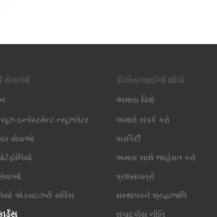
ી સેવાઓ
ડીએસઆઈજે શોધો
િન
અમારા વિશે
્યૂઝ ઇન્વેસ્ટમેન્ટ ન્યૂઝલેટર
અમારો સંપર્ક કરો
કાર સેવાઓ
કારકિર્દી
ોર્ટફોલિયો
અમારા સાથે જાહેરાત કરો
 સેવાઓ
પ્રશંસાપત્રો
ોલિયો એડવાઇઝરી સર્વિસ
સંસ્થાપકને શ્રદ્ધાંજલિ
ાર્ડ્સ
સંપાદકીય નીતિ