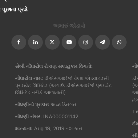
 પૂછાતા પ્રશ્નો
અમારું જોડાવો​
સેબી નોંધાયેલ રોકાણ સલાહકાર વિગતો:
નો
નોંધાયેલ નામ:
ડીએસઆઈજે વેલ્થ એડવાઇઝરી
ડી
પ્રાઇવેટ લિમિટેડ (અગાઉ ડીએસઆઈજે પ્રાઇવેટ
(અ
લિમિટેડ તરીકે ઓળખાતી)
ઓળ
હબ
નોંધણીનો પ્રકાર:
અવ્યક્તિગત
Te
નોંધણી નંબર:
INA000001142
ઈમ
માન્યતા:
Aug 19, 2019
-
શાશ્વત
સ