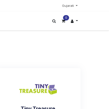
Gujarati
0
ટર
વધુ
Tiny Treasure