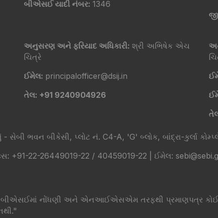
બીએસઈ યાદી નંબર:
1346
જી
અનુસરણ અને ફરિયાદ અધિકારી:
શ્રી અભિષેક એચ
અન
ચિત્રે
ચિત
ઈમેલ:
principalofficer@dsij.in
ઈમ
તેલ: +91 9240904926
ઈમ
તે
 સેબી ભવન બીકેસી, પ્લોટ નં. C4-A, 'G' બ્લોક, બાંદ્રા-કુર્લા કોમ્પ્લે
સ: +91-22-26449019-22 / 40459019-22 | ઈમેલ: sebi@sebi.gov.
ધણી, બીએસઈમાં નોંધણી અને એનઆઈએસએમ તરફથી પ્રમાણપત્ર કોઈપણ
નથી."