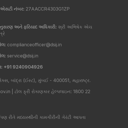
એસટી નંબર:
27AACCR4303G1ZP
ુસરણ અને ફરિયાદ અધિકારી:
શ્રી અભિષેક એચ
્રે
ેલ:
complianceofficer@dsij.in
ેલ:
service@dsij.in
લ: +91 9240904926
ક્સ, બાંદ્રા (ઈસ્ટ), મુંબઈ - 400051, મહારાષ્ટ્ર.
in | ટોલ ફ્રી રોકાણકાર હેલ્પલાઇન: 1800 22
 રીતે મધ્યસ્થીની કામગીરીની ગેરંટી આપતા