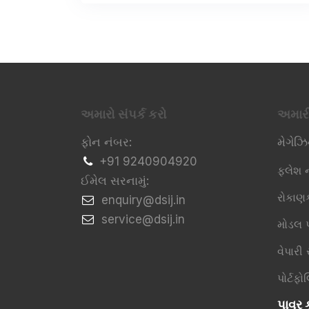
અમારો સંપર્ક કરો
અમાર
ફોન નંબર:
મેગેઝ
+91 9240904920
ફ્લેશ ન
ઈમેલ સરનામું:
રોકાણ
​enquiry@dsij.in
​service@dsij.in
મોડલ પ
વેપારી
પોર્ટફ
પાવર ક