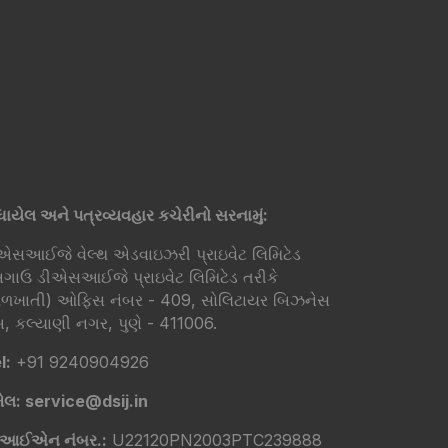
ંધાયેલ અને પત્રવ્યવહાર કચેરીનો સરનામું:
એસઆઈજે વેલ્થ એડવાઇઝરી પ્રાઇવેટ લિમિટેડ
ગાઉ ડીએસઆઈજે પ્રાઇવેટ લિમિટેડ તરીકે
ખાતી) ઓફિસ નંબર - 409, સોલિટાયર બિઝનેસ
, કલ્યાણી નગર, પુણે - 411006.
l:
+91 9240904926
ેલ: service@dsij.in
ીઆઈએન નંબર.:
U22120PN2003PTC239888