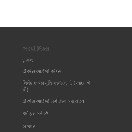
ઝડપી લિંક્સ​
દુકાન
ડીએસઆઈજે એપ્સ
નિવેશક જાગૃતિ કાર્યક્રમો (આઇ એ
પી)
ડીએસઆઈજે મેગેઝિન આર્કાઇવ
ઓફર કરે છે
બજાર