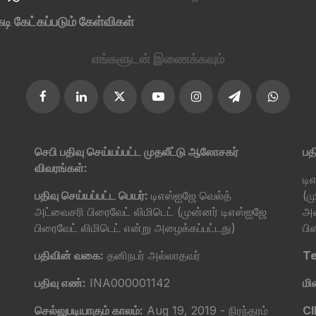
டி கேட்கப்படும் கேள்விகள்
எங்களுடன் இணைக்கவும்
செபி பதிவு செய்யப்பட்ட முதலீட்டு ஆலோசகர்
பத
விவரங்கள்:
டி
பதிவு செய்யப்பட்ட பெயர்:
டிஎஸ்ஐஜே வெல்த்
(ம
அட்வைசரி பிரைவேட் லிமிடெட் (முன்னர் டிஎஸ்ஐஜே
அழ
பிரைவேட் லிமிடெட் என்று அழைக்கப்பட்டது)
பி
பதிவின் வகை:
தனிநபர் அல்லாதவர்
Te
பதிவு எண்:
INA000001142
மி
செல்லுபடியாகும் காலம்:
Aug 19, 2019 - நிரந்தரம்
CI