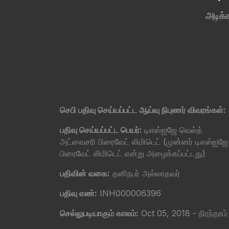
அடிக்க
செபி பதிவு செய்யப்பட்ட ஆய்வு நிபுணர் விவரங்கள்:
பதிவு செய்யப்பட்ட பெயர்:
டிஎஸ்ஐஜே வெல்த்
அட்வைசரி பிரைவேட் லிமிடெட் (முன்னர் டிஎஸ்ஐஜே
பிரைவேட் லிமிடெட் என்று அழைக்கப்பட்டது)
பதிவின் வகை:
தனிநபர் அல்லாதவர்
பதிவு எண்:
INH000006396
செல்லுபடியாகும் காலம்:
Oct 05, 2018 - நிரந்தரம்