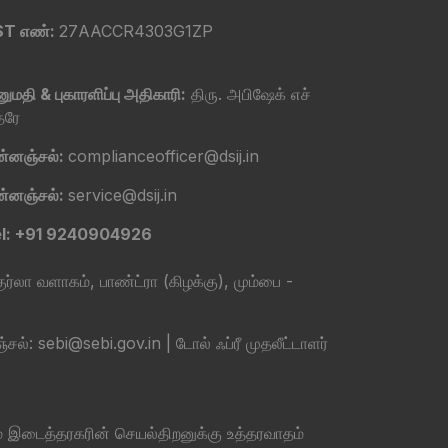
ST எண்:
27AACCR4303G1ZP
ுமதி & புகாரளிப்பு அதிகாரி:
திரு. அபிஷேக் எச்
த்ரே
ன்னஞ்சல்:
complianceofficer@dsij.in
ன்னஞ்சல்:
service@dsij.in
l: +91 9240904926
ர்லா வளாகம், பாண்ட்ரா (கிழக்கு), மும்பை -
ebi@sebi.gov.in | டோல் ஃப்ரீ முதலீட்டாளர்
் இடைத்தரகரின் செயல்திறனுக்கு உத்தரவாதம்