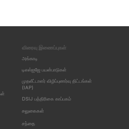
விரைவு இணைப்புகள்
அங்காடி
டிஎஸ்ஐஜே பயன்பாடுகள்
முதலீட்டாளர் விழிப்புணர்வு திட்டங்கள்
(IAP)
கள்
DSIJ பத்திரிகை காப்பகம்
சலுகைகள்
சந்தை