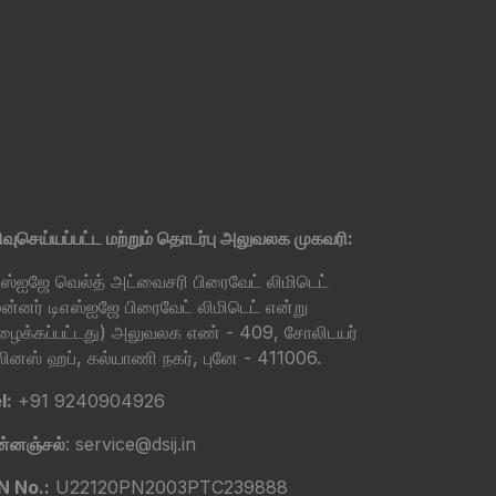
ிவுசெய்யப்பட்ட மற்றும் தொடர்பு அலுவலக முகவரி:
எஸ்ஐஜே வெல்த் அட்வைசரி பிரைவேட் லிமிடெட்
ுன்னர் டிஎஸ்ஐஜே பிரைவேட் லிமிடெட் என்று
ைக்கப்பட்டது) அலுவலக எண் - 409, சோலிடயர்
ஸினஸ் ஹப், கல்யாணி நகர், புனே - 411006.
l:
+91 9240904926
ன்னஞ்சல்
: service@dsij.in
N No.:
U22120PN2003PTC239888