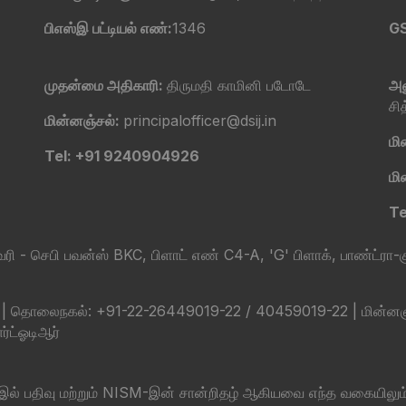
பிஎஸ்இ பட்டியல் எண்:
1346
G
முதன்மை அதிகாரி:
திருமதி காமினி படோடே
அன
சி
மின்னஞ்சல்:
principalofficer@dsij.in
மி
Tel: +91 9240904926
மி
Te
ி - செபி பவன்ஸ் BKC, பிளாட் எண் C4-A, 'G' பிளாக், பாண்ட்ரா-கு
லைநகல்: +91-22-26449019-22 / 40459019-22 | மின்னஞ்சல்: s
ர்ட்ஓடிஆர்
-இல் பதிவு மற்றும் NISM-இன் சான்றிதழ் ஆகியவை எந்த வகையிலும