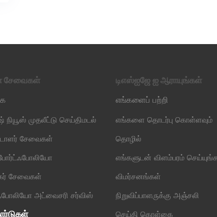
ள் சேவைகள்
டிஎஸ்ஐஜே ஐ ஆராயுங்கள்
கை
எங்களைப் பற்றி
் நியூஸ் முதலீட்டு செய்திமடல்
எங்களை தொடர்பு கொள்ளவும்
ட்டாளர் சேவைகள்
தொழில்
 போர்ட்ஃபோலியோ
எங்களுடன் விளம்பரம் செய்யுங்
தகர் சேவைகள்
விமர்சனங்கள்
்ஃபோலியோ அட்வைசரி சர்விஸ்
நிறுவிப்பாளருக்கு அஞ்சலி
ார்டுகள்
செய்தி கொள்கை