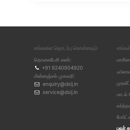
எங்களை தொடர்பு கொள்ளவும்
எங்க
தொலைபேசி எண்:
மாசி
+91 9240904920
ஃபிளாஷ
மின்னஞ்சல் முகவரி:
முதலீ
​enquiry@dsij.in
​service@dsij.in
மாடல்
வர்த்
போர்ட
பவர் க