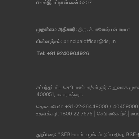
பிஎஸ்இ பட்டியல் எண்:
5307
முதன்மை அதிகாரி:
திரு. க்யானேஷ் படோடியா
மின்னஞ்சல்:
principalofficer@dsij.in
Tel: +91 9240904926
சம்பந்தப்பட்ட செபி மண்டல/உள்ளூர் அலுவலக முகவர
400051, மகாராஷ்டிரா.
தொலைபேசி: +91-22-26449000 / 40459000 | தொ
உதவிக்கழி: 1800 22 7575 |
செபி ஸ்கோர்ஸ்
|
ஸ்மா
துறப்புரை:
"SEBI-யால் வழங்கப்படும் பதிவு, BSE