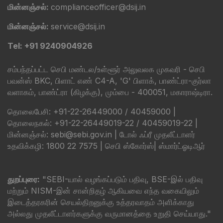
மின்னஞ்சல்:
complianceofficer@dsij.in
மின்னஞ்சல்:
service@dsij.in
Tel: +91 9240904926
சம்பந்தப்பட்ட செபி மண்டல/உள்ளூர் அலுவலக முகவரி - செபி
பவன்ஸ் BKC, பிளாட் எண் C4-A, 'G' பிளாக், பாண்ட்ரா-குர்லா
வளாகம், பாண்ட்ரா (கிழக்கு), மும்பை - 400051, மகாராஷ்டிரா.
தொலைபேசி: +91-22-26449000 / 40459000 |
தொலைநகல்: +91-22-26449019-22 / 40459019-22 |
மின்னஞ்சல்: sebi@sebi.gov.in | டோல் ஃப்ரீ முதலீட்டாளர்
உதவிக்கழி: 1800 22 7575 |
செபி ஸ்கோர்ஸ்
|
ஸ்மார்ட்ஓடிஆர்
துறப்புரை:
"SEBI-யால் வழங்கப்படும் பதிவு, BSE-இல் பதிவு
மற்றும் NISM-இன் சான்றிதழ் ஆகியவை எந்த வகையிலும்
இடைத்தரகரின் செயல்திறனுக்கு உத்தரவாதம் அளிக்காது
அல்லது முதலீட்டாளர்களுக்கு வருமானத்தை உறுதி செய்யாது."