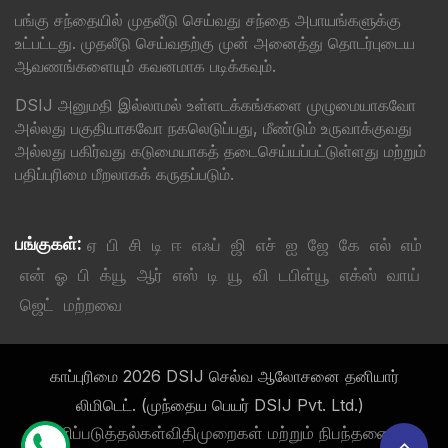
பங்கு சந்தையில் முதலீடு செய்வது சந்தை அபாயங்களுக்கு
உட்பட்டது. முதலீடு செய்வதற்கு முன் அனைத்து தொடர்புடைய
ஆவணங்களையும் கவனமாக படிக்கவும்.
DSIJ அனுமதி இல்லாமல் உள்ளடக்கங்களை முழுமையாகவோ
அல்லது பகுதியாகவோ நகலெடுப்பது, மீண்டும் உருவாக்குவது
அல்லது பகிர்வது கடுமையாகத் தடைசெய்யப்பட்டுள்ளது மற்றும்
பதிப்புரிமை மீறலாகக் கருதப்படும்.
பங்குகள்:
ஏ
பி
சி
டி
ஈ
எஃப்
ஜி
எச்
ஐ
ஜே
கே
எல்
எம்
என்
ஓ
பி
க்யூ
ஆர்
எஸ்
டி
யூ
வி
டபிள்யூ
எக்ஸ்
வாய்
ஜெட்
மற்றவை
காப்புரிமை 2026 DSIJ செல்வ ஆலோசனை தனியார்
லிமிடெட். (முந்தைய பெயர் DSIJ Pvt. Ltd.)
வெளிப்படுத்தல்கள்
விதிமுறைகள் மற்றும் நிபந்தனைகள்