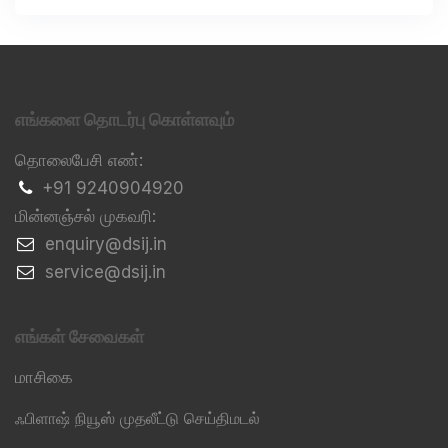
எங்களை தொடர்பு கொள்ளவும்
தொலைபேசி எண்:
+91 9240904920
மின்னஞ்சல் முகவரி:
​enquiry@dsij.in
​service@dsij.in
எங்கள் சேவைகள்
மாசிகை
ஃபிளாஷ் நியூஸ் முதலீட்டு செய்திமடல்