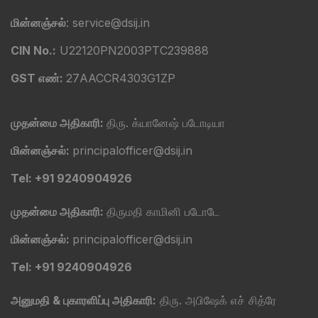
மின்னஞ்சல்
: service@dsij.in
CIN No.:
U22120PN2003PTC239888
GST எண்:
27AACCR4303G1ZP
முதன்மை அதிகாரி:
திரு. க்யானேஷ் படோடியா
மின்னஞ்சல்:
principalofficer@dsij.in
Tel: +91 9240904926
முதன்மை அதிகாரி:
திருமதி காமினி படோடே
மின்னஞ்சல்:
principalofficer@dsij.in
Tel: +91 9240904926
அனுமதி & புகாரளிப்பு அதிகாரி:
திரு. அபிஷேக் எச் சித்ரே