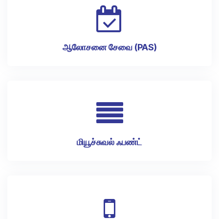
ஆலோசனை சேவை (PAS)
மியூச்சுவல் ஃபண்ட்