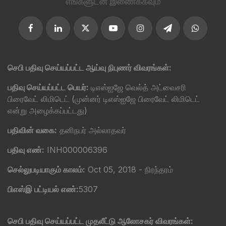
எங்களுடன் இணைக்கவும்
செபி பதிவு செய்யப்பட்ட ஆய்வு நிபுணர் விவரங்கள்:
பதிவு செய்யப்பட்ட பெயர்:
டிஎஸ்ஐஜே வெல்த் அட்வைசரி
பிரைவேட் லிமிடெட் (முன்னர் டிஎஸ்ஐஜே பிரைவேட் லிமிடெட்
என்று அழைக்கப்பட்டது)
பதிவின் வகை:
தனிநபர் அல்லாதவர்
பதிவு எண்:
INH000006396
செல்லுபடியாகும் காலம்:
Oct 05, 2018 - நிரந்தரம்
பிஎஸ்இ பட்டியல் எண்:
5307
செபி பதிவு செய்யப்பட்ட முதலீட்டு ஆலோசகர் விவரங்கள்: