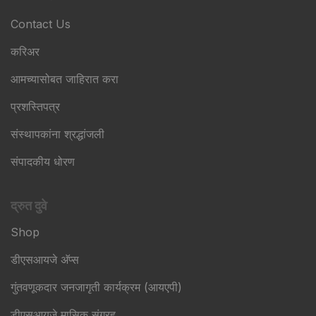
Contact Us
करिअर
आमच्यासोबत जाहिरात करा
प्रशस्तिपत्र
संस्थापकांना श्रद्धांजली
संपादकीय धोरण
द्रुत दुवे
Shop
डीएसआयजे अ‍ॅप्स
गुंतवणूकदार जनजागृती कार्यक्रम (आयएपी)
डीएसआयजे मासिक संग्रह