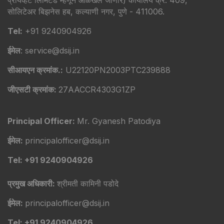
प्रायव्हेट लिमिटेड म्हणून ओळखले जाणारे) कार्यालय क्र. 409,
सोलिटेअर बिझनेस हब, कल्याणी नगर, पुणे - 411006.
Tel:
+91 9240904926
ईमेल
: service@dsij.in
सीआयएन क्रमांक.:
U22120PN2003PTC239888
जीएसटी क्रमांक:
27AACCR4303G1ZP
Principal Officer:
Mr. Gyanesh Patodiya
ईमेल:
principalofficer@dsij.in
Tel: +91 9240904926
प्रमुख अधिकारी:
श्रीमती कामिनी पडोदे
ईमेल:
principalofficer@dsij.in
Tel: +91 9240904926