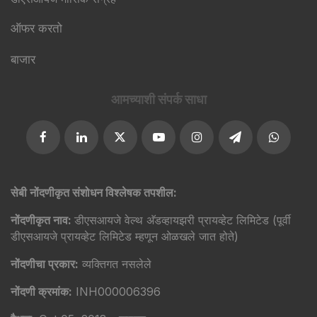
ऑफर करतो
बाजार
आमच्याशी संपर्क साधा​
सेबी नोंदणीकृत संशोधन विश्लेषक तपशील:
नोंदणीकृत नाव:
डीएसआयजे वेल्थ अ‍ॅडव्हायझरी प्रायव्हेट लिमिटेड (पूर्वी
डीएसआयजे प्रायव्हेट लिमिटेड म्हणून ओळखले जात होते)
नोंदणीचा प्रकार:
व्यक्तिगत नसलेले
नोंदणी क्रमांक:
INH000006396