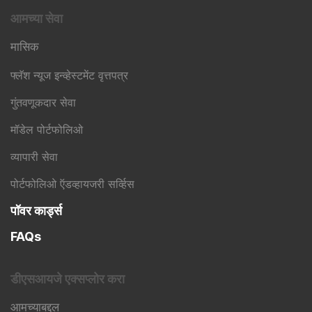
आमच्या सेवा
मासिक
फ्लॅश न्यूज इन्व्हेस्टमेंट वृत्तपत्र
गुंतवणूकदार सेवा
मॉडेल पोर्टफोलिओ
व्यापारी सेवा
पोर्टफोलिओ ऍडव्हायजरी सर्व्हिस
पॉवर कार्ड्स
FAQs
डीएसआयजे एक्सप्लोर करा
आमच्याबद्दल