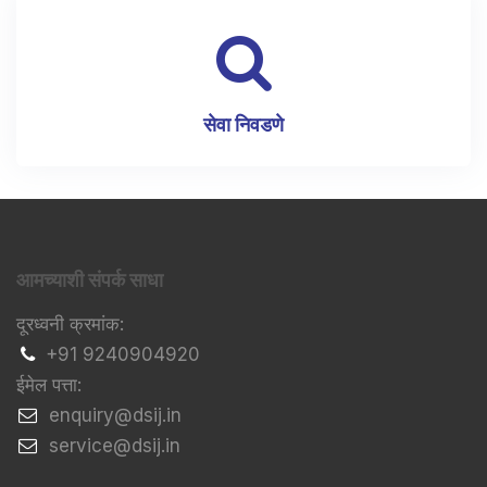
सेवा निवडणे
आमच्याशी संपर्क साधा
दूरध्वनी क्रमांक:
+91 9240904920
ईमेल पत्ता:
​enquiry@dsij.in
​service@dsij.in