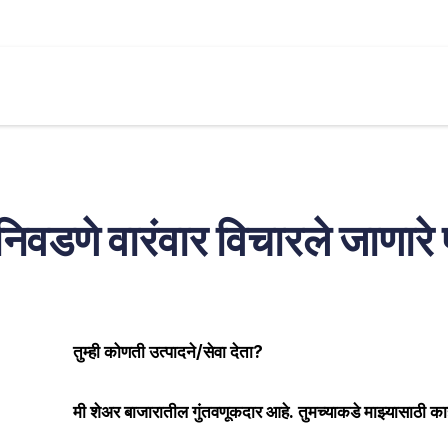
मासिक
आमच्या सेवा
अंतर्दृष्टी
बाजार
कॅल्क्युलेटर
निवडणे वारंवार विचारले जाणारे 
तुम्ही कोणती उत्पादने/सेवा देता?
मी शेअर बाजारातील गुंतवणूकदार आहे. तुमच्याकडे माझ्यासाठी क