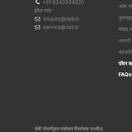
+91 9240904920
फ्लॅश न्य
ईमेल पत्ता:
गुंतवणू
​enquiry@dsij.in
​service@dsij.in
मॉडेल प
व्यापारी
पोर्टफो
पॉवर का
FAQs
सेबी नोंदणीकृत संशोधन विश्लेषक तपशील: