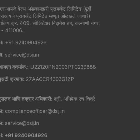
एसआयजे वेल्थ अ‍ॅडव्हायझरी प्रायव्हेट लिमिटेड (पूर्वी
एसआयजे प्रायव्हेट लिमिटेड म्हणून ओळखले जाणारे)
र्यालय क्र. 409, सोलिटेअर बिझनेस हब, कल्याणी नगर,
णे - 411006.
l:
+91 9240904926
ेल
: service@dsij.in
आयएन क्रमांक.:
U22120PN2003PTC239888
एसटी क्रमांक:
27AACCR4303G1ZP
ुपालन आणि तक्रार अधिकारी:
श्री. अभिषेक एच चित्रे
ेल:
complianceofficer@dsij.in
ेल:
service@dsij.in
l: +91 9240904926