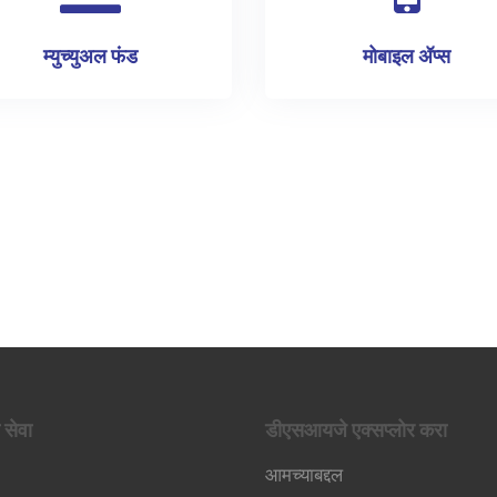
म्युच्युअल फंड
मोबाइल ॲप्स
 सेवा
डीएसआयजे एक्सप्लोर करा
आमच्याबद्दल