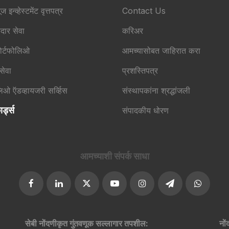
ूज इन्व्हेस्टमेंट वृत्तपत्र
Contact Us
कदार सेवा
करिअर
ोर्टफोलिओ
आमच्यासोबत जाहिरात करा
 सेवा
प्रशस्तिपत्र
लिओ ऍडव्हायजरी सर्व्हिस
संस्थापकांना श्रद्धांजली
र्ड्स
संपादकीय धोरण
आमच्याशी संपर्क साधा​
सेबी नोंदणीकृत गुंतवणूक सल्लागार तपशील:
नों