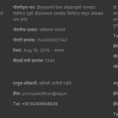
नोंदणीकृत नाव:
डीएसआयजे वेल्थ अ‍ॅडव्हायझरी प्रायव्हेट
डी 
ले
लिमिटेड (पूर्वी डीएसआयजे प्रायव्हेट लिमिटेड म्हणून ओळखले
डी
जात होते)
का
पु
नोंदणीचा प्रकार:
व्यक्तिगत नसलेले
Te
नोंदणी क्रमांक:
INA000001142
ईम
वैधता:
Aug 19, 2019 - शाश्वत
सी
बीएसई यादी क्रमांक:
1346
जी
प्रमुख अधिकारी:
श्रीमती कामिनी पडोदे
अन
ईमेल:
principalofficer@dsij.in
ईम
Tel: +91 9240904926
ईम
Te